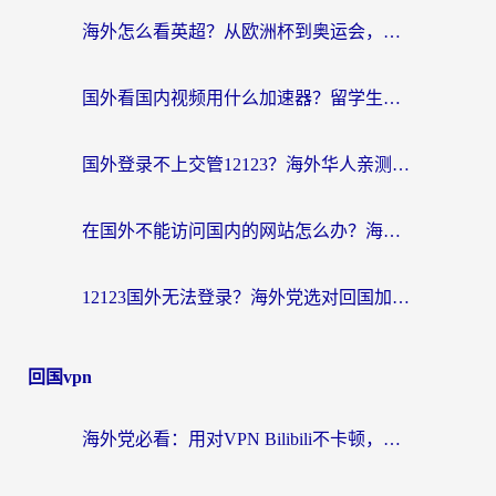
海外怎么看英超？从欧洲杯到奥运会，一份让你不卡壳的中文解说观看指南
国外看国内视频用什么加速器？留学生和海外华人的实用指南
国外登录不上交管12123？海外华人亲测有效的回国加速器选择指南
在国外不能访问国内的网站怎么办？海外党必看的无缝回国上网指南
12123国外无法登录？海外党选对回国加速器，轻松解决国内资源访问难题
回国vpn
海外党必看：用对VPN Bilibili不卡顿，英国玩国内游戏也丝滑——2026回国加速器选择指南