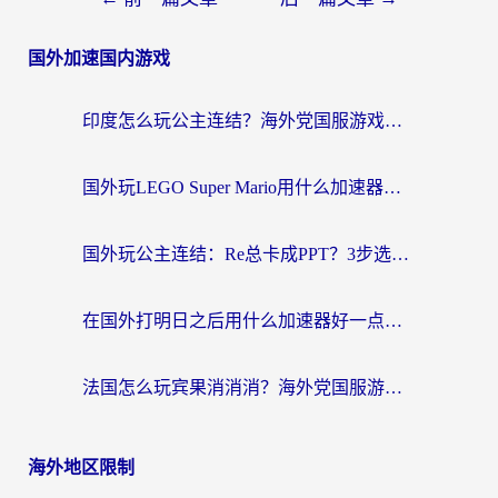
章
国外加速国内游戏
导
航
印度怎么玩公主连结？海外党国服游戏加速终极指南（附仙境传说RO重生细胞优化技巧）
国外玩LEGO Super Mario用什么加速器？2026海外玩家亲测有效指南
国外玩公主连结：Re总卡成PPT？3步选对加速器，畅玩国服无压力
在国外打明日之后用什么加速器好一点？海外玩家亲测有效的国服游戏加速指南
法国怎么玩宾果消消消？海外党国服游戏加速器终极指南（附漫威召唤与合成解决办法）
海外地区限制