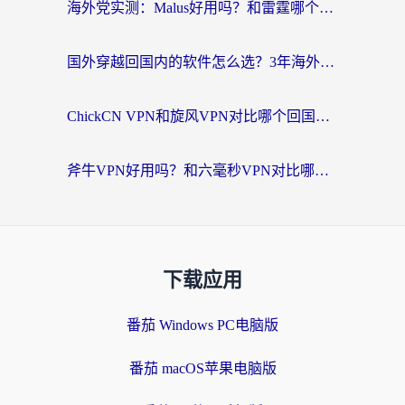
海外党实测：Malus好用吗？和雷霆哪个好？+ 3款热门加速器深度对比
国外穿越回国内的软件怎么选？3年海外党亲测实用指南，告别地域限制
ChickCN VPN和旋风VPN对比哪个回国效果更好？海外党实测回国内网神器指南
斧牛VPN好用吗？和六毫秒VPN对比哪个回国效果更好？海外党亲测实用指南
下载应用
番茄 Windows PC电脑版
番茄 macOS苹果电脑版