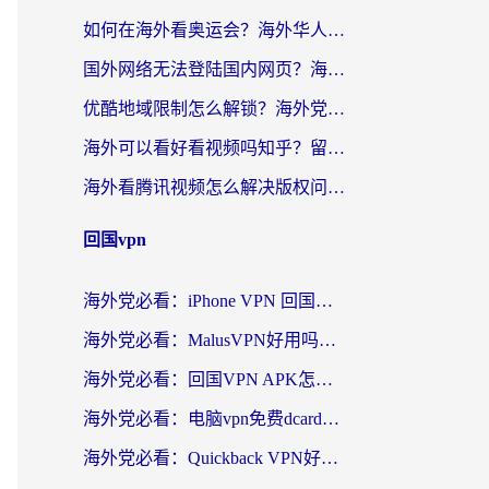
如何在海外看奥运会？海外华人必看的体育赛事直播终极指南
国外网络无法登陆国内网页？海外党必看：选对回国加速器实现无缝访问
优酷地域限制怎么解锁？海外党亲测有效的追剧自由指南
海外可以看好看视频吗知乎？留学生亲测有效的回国追剧解决方案
海外看腾讯视频怎么解决版权问题呢？3步让你轻松解锁国内影视自由
回国vpn
海外党必看：iPhone VPN 回国怎么选？一篇搞定无缝访问国内资源
海外党必看：MalusVPN好用吗？和畅游VPN对比哪个回国效果更好？附穿梭飞鱼神龟真实体验
海外党必看：回国VPN APK怎么选？3步教你无缝刷国内剧玩国服
海外党必看：电脑vpn免费dcard真的靠谱吗？教你选对回国加速器无缝访问国内资源
海外党必看：Quickback VPN好用吗？和小黑牛VPN对比哪个回国效果更好？附真实体验+避坑指南