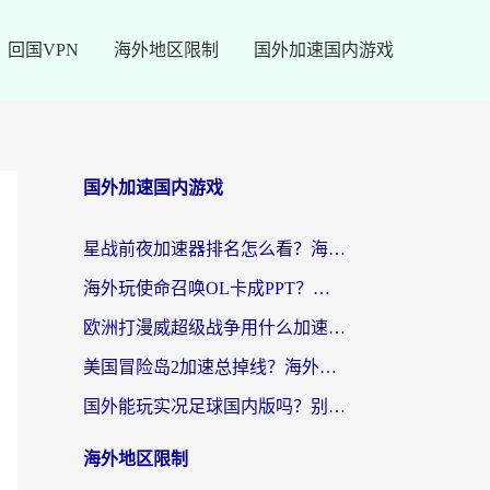
回国VPN
海外地区限制
国外加速国内游戏
国外加速国内游戏
星战前夜加速器排名怎么看？海外玩家国服游戏畅玩终极指南（附欧洲玩跑跑我的起源解决方案）
海外玩使命召唤OL卡成PPT？苹果用户必看：使命召唤OL国外加速器下载苹果版指南
欧洲打漫威超级战争用什么加速器？3个海外游戏卡顿问题一次解决（附实测推荐）
美国冒险岛2加速总掉线？海外玩家必看的国服游戏加速器选择指南
国外能玩实况足球国内版吗？别再卡成PPT！海外党国服游戏加速全攻略
海外地区限制