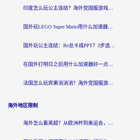
航
印度怎么玩公主连结？海外党国服游戏加速终极指南（附仙境传说RO重生细胞优化技巧）
国外玩LEGO Super Mario用什么加速器？2026海外玩家亲测有效指南
国外玩公主连结：Re总卡成PPT？3步选对加速器，畅玩国服无压力
在国外打明日之后用什么加速器好一点？海外玩家亲测有效的国服游戏加速指南
法国怎么玩宾果消消消？海外党国服游戏加速器终极指南（附漫威召唤与合成解决办法）
海外地区限制
海外怎么看英超？从欧洲杯到奥运会，一份让你不卡壳的中文解说观看指南