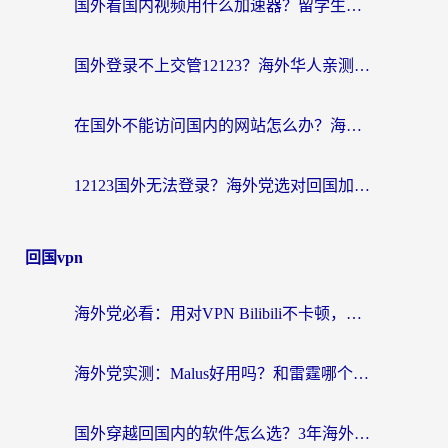
国外看国内视频用什么加速器？留学生和海外华人的实用指南
国外登录不上交管12123？海外华人亲测有效的回国加速器选择指南
在国外不能访问国内的网站怎么办？海外党必看的无缝回国上网指南
12123国外无法登录？海外党选对回国加速器，轻松解决国内资源访问难题
回国vpn
海外党必看：用对VPN Bilibili不卡顿，英国玩国内游戏也丝滑——2026回国加速器选择指南
海外党实测：Malus好用吗？和雷霆哪个好？+ 3款热门加速器深度对比
国外穿越回国内的软件怎么选？3年海外党亲测实用指南，告别地域限制