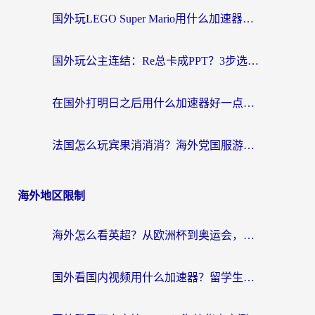
国外玩LEGO Super Mario用什么加速器？2026海外玩家亲测有效指南
国外玩公主连结：Re总卡成PPT？3步选对加速器，畅玩国服无压力
在国外打明日之后用什么加速器好一点？海外玩家亲测有效的国服游戏加速指南
法国怎么玩宾果消消消？海外党国服游戏加速器终极指南（附漫威召唤与合成解决办法）
海外地区限制
海外怎么看英超？从欧洲杯到奥运会，一份让你不卡壳的中文解说观看指南
国外看国内视频用什么加速器？留学生和海外华人的实用指南