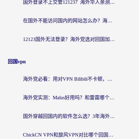
国外登录不上交管12123？海外华人亲测有效的回国加速器选择指南
在国外不能访问国内的网站怎么办？海外党必看的无缝回国上网指南
12123国外无法登录？海外党选对回国加速器，轻松解决国内资源访问难题
回国vpn
海外党必看：用对VPN Bilibili不卡顿，英国玩国内游戏也丝滑——2026回国加速器选择指南
海外党实测：Malus好用吗？和雷霆哪个好？+ 3款热门加速器深度对比
国外穿越回国内的软件怎么选？3年海外党亲测实用指南，告别地域限制
ChickCN VPN和旋风VPN对比哪个回国效果更好？海外党实测回国内网神器指南