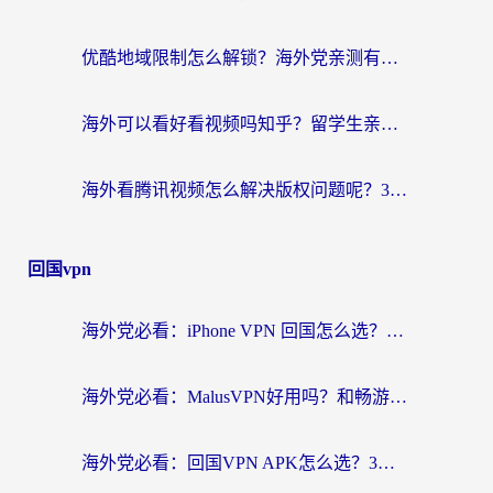
优酷地域限制怎么解锁？海外党亲测有效的追剧自由指南
海外可以看好看视频吗知乎？留学生亲测有效的回国追剧解决方案
海外看腾讯视频怎么解决版权问题呢？3步让你轻松解锁国内影视自由
回国vpn
海外党必看：iPhone VPN 回国怎么选？一篇搞定无缝访问国内资源
海外党必看：MalusVPN好用吗？和畅游VPN对比哪个回国效果更好？附穿梭飞鱼神龟真实体验
海外党必看：回国VPN APK怎么选？3步教你无缝刷国内剧玩国服