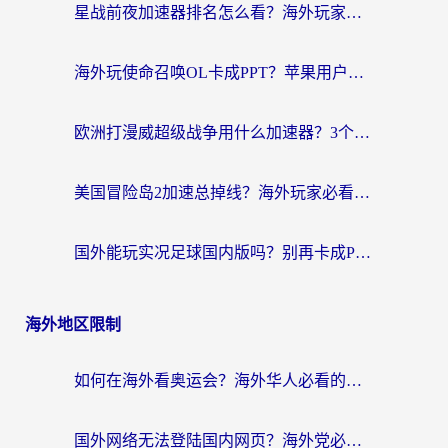
星战前夜加速器排名怎么看？海外玩家国服游戏畅玩终极指南（附欧洲玩跑跑我的起源解决方案）
海外玩使命召唤OL卡成PPT？苹果用户必看：使命召唤OL国外加速器下载苹果版指南
欧洲打漫威超级战争用什么加速器？3个海外游戏卡顿问题一次解决（附实测推荐）
美国冒险岛2加速总掉线？海外玩家必看的国服游戏加速器选择指南
国外能玩实况足球国内版吗？别再卡成PPT！海外党国服游戏加速全攻略
海外地区限制
如何在海外看奥运会？海外华人必看的体育赛事直播终极指南
国外网络无法登陆国内网页？海外党必看：选对回国加速器实现无缝访问