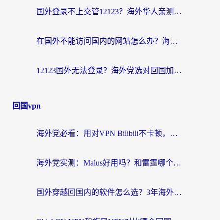
国外登录不上交管12123？海外华人亲测有效的回国加速器选择指南
在国外不能访问国内的网站怎么办？海外党必看的无缝回国上网指南
12123国外无法登录？海外党选对回国加速器，轻松解决国内资源访问难题
回国vpn
海外党必看：用对VPN Bilibili不卡顿，英国玩国内游戏也丝滑——2026回国加速器选择指南
海外党实测：Malus好用吗？和雷霆哪个好？+ 3款热门加速器深度对比
国外穿越回国内的软件怎么选？3年海外党亲测实用指南，告别地域限制