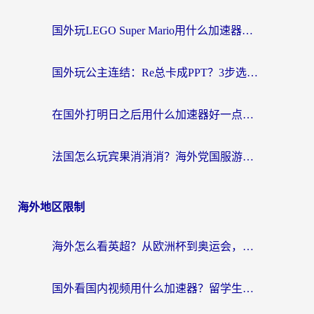
国外玩LEGO Super Mario用什么加速器？2026海外玩家亲测有效指南
国外玩公主连结：Re总卡成PPT？3步选对加速器，畅玩国服无压力
在国外打明日之后用什么加速器好一点？海外玩家亲测有效的国服游戏加速指南
法国怎么玩宾果消消消？海外党国服游戏加速器终极指南（附漫威召唤与合成解决办法）
海外地区限制
海外怎么看英超？从欧洲杯到奥运会，一份让你不卡壳的中文解说观看指南
国外看国内视频用什么加速器？留学生和海外华人的实用指南