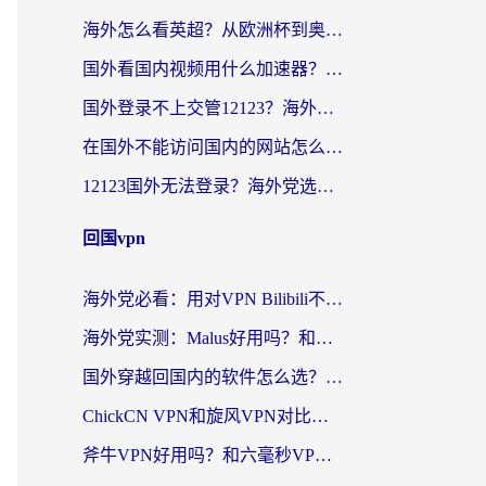
海外怎么看英超？从欧洲杯到奥运会，一份让你不卡壳的中文解说观看指南
国外看国内视频用什么加速器？留学生和海外华人的实用指南
国外登录不上交管12123？海外华人亲测有效的回国加速器选择指南
在国外不能访问国内的网站怎么办？海外党必看的无缝回国上网指南
12123国外无法登录？海外党选对回国加速器，轻松解决国内资源访问难题
回国vpn
海外党必看：用对VPN Bilibili不卡顿，英国玩国内游戏也丝滑——2026回国加速器选择指南
海外党实测：Malus好用吗？和雷霆哪个好？+ 3款热门加速器深度对比
国外穿越回国内的软件怎么选？3年海外党亲测实用指南，告别地域限制
ChickCN VPN和旋风VPN对比哪个回国效果更好？海外党实测回国内网神器指南
斧牛VPN好用吗？和六毫秒VPN对比哪个回国效果更好？海外党亲测实用指南