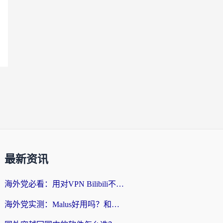
最新资讯
海外党必看：用对VPN Bilibili不卡顿，英国玩国内游戏也丝滑——2026回国加速器选择指南
海外党实测：Malus好用吗？和雷霆哪个好？+ 3款热门加速器深度对比