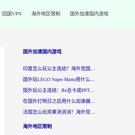
回国VPN
海外地区限制
国外加速国内游戏
国外加速国内游戏
印度怎么玩公主连结？海外党国服游戏加速终极指南（附仙境传说RO重生细胞优化技巧）
国外玩LEGO Super Mario用什么加速器？2026海外玩家亲测有效指南
国外玩公主连结：Re总卡成PPT？3步选对加速器，畅玩国服无压力
在国外打明日之后用什么加速器好一点？海外玩家亲测有效的国服游戏加速指南
法国怎么玩宾果消消消？海外党国服游戏加速器终极指南（附漫威召唤与合成解决办法）
海外地区限制