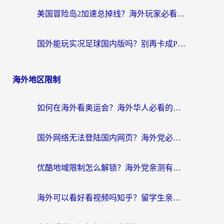
美国冒险岛2加速总掉线？海外玩家必看的国服游戏加速器选择指南
国外能玩实况足球国内版吗？别再卡成PPT！海外党国服游戏加速全攻略
海外地区限制
如何在海外看奥运会？海外华人必看的体育赛事直播终极指南
国外网络无法登陆国内网页？海外党必看：选对回国加速器实现无缝访问
优酷地域限制怎么解锁？海外党亲测有效的追剧自由指南
海外可以看好看视频吗知乎？留学生亲测有效的回国追剧解决方案