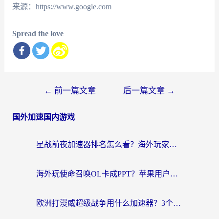
来源：https://www.google.com
Spread the love
文
←
前一篇文章
后一篇文章
→
章
国外加速国内游戏
导
航
星战前夜加速器排名怎么看？海外玩家国服游戏畅玩终极指南（附欧洲玩跑跑我的起源解决方案）
海外玩使命召唤OL卡成PPT？苹果用户必看：使命召唤OL国外加速器下载苹果版指南
欧洲打漫威超级战争用什么加速器？3个海外游戏卡顿问题一次解决（附实测推荐）