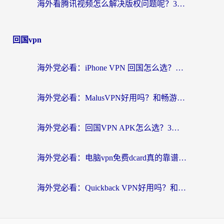
海外看腾讯视频怎么解决版权问题呢？3步让你轻松解锁国内影视自由
回国vpn
海外党必看：iPhone VPN 回国怎么选？一篇搞定无缝访问国内资源
海外党必看：MalusVPN好用吗？和畅游VPN对比哪个回国效果更好？附穿梭飞鱼神龟真实体验
海外党必看：回国VPN APK怎么选？3步教你无缝刷国内剧玩国服
海外党必看：电脑vpn免费dcard真的靠谱吗？教你选对回国加速器无缝访问国内资源
海外党必看：Quickback VPN好用吗？和小黑牛VPN对比哪个回国效果更好？附真实体验+避坑指南