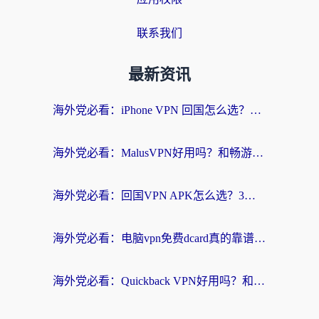
联系我们
最新资讯
海外党必看：iPhone VPN 回国怎么选？一篇搞定无缝访问国内资源
海外党必看：MalusVPN好用吗？和畅游VPN对比哪个回国效果更好？附穿梭飞鱼神龟真实体验
海外党必看：回国VPN APK怎么选？3步教你无缝刷国内剧玩国服
海外党必看：电脑vpn免费dcard真的靠谱吗？教你选对回国加速器无缝访问国内资源
海外党必看：Quickback VPN好用吗？和小黑牛VPN对比哪个回国效果更好？附真实体验+避坑指南