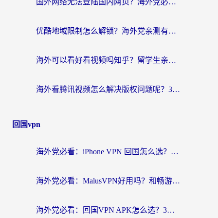
国外网络无法登陆国内网页？海外党必看：选对回国加速器实现无缝访问
优酷地域限制怎么解锁？海外党亲测有效的追剧自由指南
海外可以看好看视频吗知乎？留学生亲测有效的回国追剧解决方案
海外看腾讯视频怎么解决版权问题呢？3步让你轻松解锁国内影视自由
回国vpn
海外党必看：iPhone VPN 回国怎么选？一篇搞定无缝访问国内资源
海外党必看：MalusVPN好用吗？和畅游VPN对比哪个回国效果更好？附穿梭飞鱼神龟真实体验
海外党必看：回国VPN APK怎么选？3步教你无缝刷国内剧玩国服