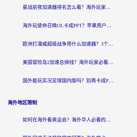
星战前夜加速器排名怎么看？海外玩家国服游戏畅玩终极指南（附欧洲玩跑跑我的起源解决方案）
海外玩使命召唤OL卡成PPT？苹果用户必看：使命召唤OL国外加速器下载苹果版指南
欧洲打漫威超级战争用什么加速器？3个海外游戏卡顿问题一次解决（附实测推荐）
美国冒险岛2加速总掉线？海外玩家必看的国服游戏加速器选择指南
国外能玩实况足球国内版吗？别再卡成PPT！海外党国服游戏加速全攻略
海外地区限制
如何在海外看奥运会？海外华人必看的体育赛事直播终极指南