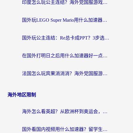
印度怎么玩公主连结？海外党国服游戏加速终极指南（附仙境传说RO重生细胞优化技巧）
国外玩LEGO Super Mario用什么加速器？2026海外玩家亲测有效指南
国外玩公主连结：Re总卡成PPT？3步选对加速器，畅玩国服无压力
在国外打明日之后用什么加速器好一点？海外玩家亲测有效的国服游戏加速指南
法国怎么玩宾果消消消？海外党国服游戏加速器终极指南（附漫威召唤与合成解决办法）
海外地区限制
海外怎么看英超？从欧洲杯到奥运会，一份让你不卡壳的中文解说观看指南
国外看国内视频用什么加速器？留学生和海外华人的实用指南