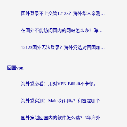
国外登录不上交管12123？海外华人亲测有效的回国加速器选择指南
在国外不能访问国内的网站怎么办？海外党必看的无缝回国上网指南
12123国外无法登录？海外党选对回国加速器，轻松解决国内资源访问难题
回国vpn
海外党必看：用对VPN Bilibili不卡顿，英国玩国内游戏也丝滑——2026回国加速器选择指南
海外党实测：Malus好用吗？和雷霆哪个好？+ 3款热门加速器深度对比
国外穿越回国内的软件怎么选？3年海外党亲测实用指南，告别地域限制