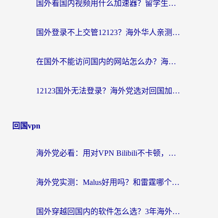
国外看国内视频用什么加速器？留学生和海外华人的实用指南
国外登录不上交管12123？海外华人亲测有效的回国加速器选择指南
在国外不能访问国内的网站怎么办？海外党必看的无缝回国上网指南
12123国外无法登录？海外党选对回国加速器，轻松解决国内资源访问难题
回国vpn
海外党必看：用对VPN Bilibili不卡顿，英国玩国内游戏也丝滑——2026回国加速器选择指南
海外党实测：Malus好用吗？和雷霆哪个好？+ 3款热门加速器深度对比
国外穿越回国内的软件怎么选？3年海外党亲测实用指南，告别地域限制