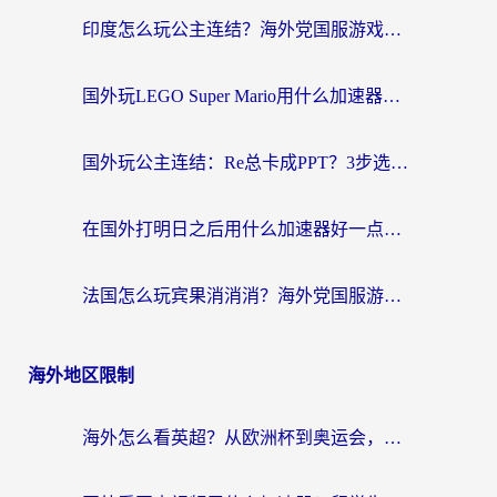
航
印度怎么玩公主连结？海外党国服游戏加速终极指南（附仙境传说RO重生细胞优化技巧）
国外玩LEGO Super Mario用什么加速器？2026海外玩家亲测有效指南
国外玩公主连结：Re总卡成PPT？3步选对加速器，畅玩国服无压力
在国外打明日之后用什么加速器好一点？海外玩家亲测有效的国服游戏加速指南
法国怎么玩宾果消消消？海外党国服游戏加速器终极指南（附漫威召唤与合成解决办法）
海外地区限制
海外怎么看英超？从欧洲杯到奥运会，一份让你不卡壳的中文解说观看指南