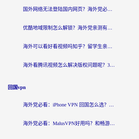
国外网络无法登陆国内网页？海外党必看：选对回国加速器实现无缝访问
优酷地域限制怎么解锁？海外党亲测有效的追剧自由指南
海外可以看好看视频吗知乎？留学生亲测有效的回国追剧解决方案
海外看腾讯视频怎么解决版权问题呢？3步让你轻松解锁国内影视自由
回国vpn
海外党必看：iPhone VPN 回国怎么选？一篇搞定无缝访问国内资源
海外党必看：MalusVPN好用吗？和畅游VPN对比哪个回国效果更好？附穿梭飞鱼神龟真实体验