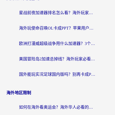
航
星战前夜加速器排名怎么看？海外玩家国服游戏畅玩终极指南（附欧洲玩跑跑我的起源解决方案）
海外玩使命召唤OL卡成PPT？苹果用户必看：使命召唤OL国外加速器下载苹果版指南
欧洲打漫威超级战争用什么加速器？3个海外游戏卡顿问题一次解决（附实测推荐）
美国冒险岛2加速总掉线？海外玩家必看的国服游戏加速器选择指南
国外能玩实况足球国内版吗？别再卡成PPT！海外党国服游戏加速全攻略
海外地区限制
如何在海外看奥运会？海外华人必看的体育赛事直播终极指南