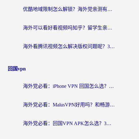
优酷地域限制怎么解锁？海外党亲测有效的追剧自由指南
海外可以看好看视频吗知乎？留学生亲测有效的回国追剧解决方案
海外看腾讯视频怎么解决版权问题呢？3步让你轻松解锁国内影视自由
回国vpn
海外党必看：iPhone VPN 回国怎么选？一篇搞定无缝访问国内资源
海外党必看：MalusVPN好用吗？和畅游VPN对比哪个回国效果更好？附穿梭飞鱼神龟真实体验
海外党必看：回国VPN APK怎么选？3步教你无缝刷国内剧玩国服