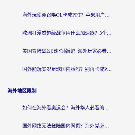
海外玩使命召唤OL卡成PPT？苹果用户必看：使命召唤OL国外加速器下载苹果版指南
欧洲打漫威超级战争用什么加速器？3个海外游戏卡顿问题一次解决（附实测推荐）
美国冒险岛2加速总掉线？海外玩家必看的国服游戏加速器选择指南
国外能玩实况足球国内版吗？别再卡成PPT！海外党国服游戏加速全攻略
海外地区限制
如何在海外看奥运会？海外华人必看的体育赛事直播终极指南
国外网络无法登陆国内网页？海外党必看：选对回国加速器实现无缝访问