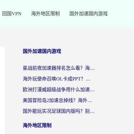
回国VPN
海外地区限制
国外加速国内游戏
国外加速国内游戏
星战前夜加速器排名怎么看？海外玩家国服游戏畅玩终极指南（附欧洲玩跑跑我的起源解决方案）
海外玩使命召唤OL卡成PPT？苹果用户必看：使命召唤OL国外加速器下载苹果版指南
欧洲打漫威超级战争用什么加速器？3个海外游戏卡顿问题一次解决（附实测推荐）
美国冒险岛2加速总掉线？海外玩家必看的国服游戏加速器选择指南
国外能玩实况足球国内版吗？别再卡成PPT！海外党国服游戏加速全攻略
海外地区限制