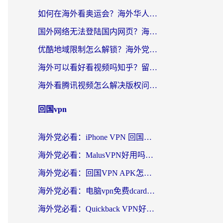
如何在海外看奥运会？海外华人必看的体育赛事直播终极指南
国外网络无法登陆国内网页？海外党必看：选对回国加速器实现无缝访问
优酷地域限制怎么解锁？海外党亲测有效的追剧自由指南
海外可以看好看视频吗知乎？留学生亲测有效的回国追剧解决方案
海外看腾讯视频怎么解决版权问题呢？3步让你轻松解锁国内影视自由
回国vpn
海外党必看：iPhone VPN 回国怎么选？一篇搞定无缝访问国内资源
海外党必看：MalusVPN好用吗？和畅游VPN对比哪个回国效果更好？附穿梭飞鱼神龟真实体验
海外党必看：回国VPN APK怎么选？3步教你无缝刷国内剧玩国服
海外党必看：电脑vpn免费dcard真的靠谱吗？教你选对回国加速器无缝访问国内资源
海外党必看：Quickback VPN好用吗？和小黑牛VPN对比哪个回国效果更好？附真实体验+避坑指南