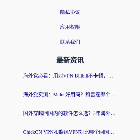
隐私协议
应用权限
联系我们
最新资讯
海外党必看：用对VPN Bilibili不卡顿，英国玩国内游戏也丝滑——2026回国加速器选择指南
海外党实测：Malus好用吗？和雷霆哪个好？+ 3款热门加速器深度对比
国外穿越回国内的软件怎么选？3年海外党亲测实用指南，告别地域限制
ChickCN VPN和旋风VPN对比哪个回国效果更好？海外党实测回国内网神器指南