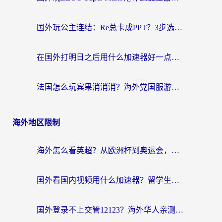
国外玩公主连结：Re总卡成PPT？3步选对加速器，畅玩国服无压力
在国外打明日之后用什么加速器好一点？海外玩家亲测有效的国服游戏加速指南
法国怎么玩宾果消消消？海外党国服游戏加速器终极指南（附漫威召唤与合成解决办法）
海外地区限制
海外怎么看英超？从欧洲杯到奥运会，一份让你不卡壳的中文解说观看指南
国外看国内视频用什么加速器？留学生和海外华人的实用指南
国外登录不上交管12123？海外华人亲测有效的回国加速器选择指南