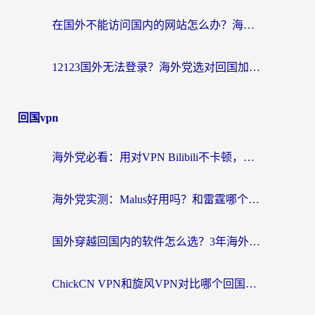
在国外不能访问国内的网站怎么办？海外党必看的无缝回国上网指南
12123国外无法登录？海外党选对回国加速器，轻松解决国内资源访问难题
回国vpn
海外党必看：用对VPN Bilibili不卡顿，英国玩国内游戏也丝滑——2026回国加速器选择指南
海外党实测：Malus好用吗？和雷霆哪个好？+ 3款热门加速器深度对比
国外穿越回国内的软件怎么选？3年海外党亲测实用指南，告别地域限制
ChickCN VPN和旋风VPN对比哪个回国效果更好？海外党实测回国内网神器指南