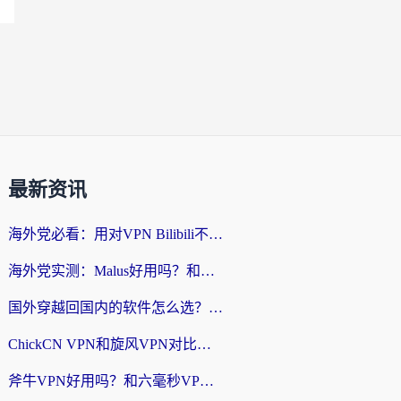
最新资讯
海外党必看：用对VPN Bilibili不卡顿，英国玩国内游戏也丝滑——2026回国加速器选择指南
海外党实测：Malus好用吗？和雷霆哪个好？+ 3款热门加速器深度对比
国外穿越回国内的软件怎么选？3年海外党亲测实用指南，告别地域限制
ChickCN VPN和旋风VPN对比哪个回国效果更好？海外党实测回国内网神器指南
斧牛VPN好用吗？和六毫秒VPN对比哪个回国效果更好？海外党亲测实用指南