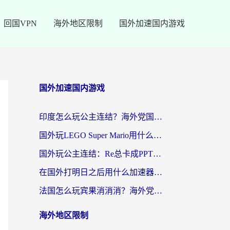
回国VPN
海外地区限制
国外加速国内游戏
国外加速国内游戏
印度怎么玩公主连结？海外党国服游戏加速终极指南（附仙境传说RO重生细胞优化技巧）
国外玩LEGO Super Mario用什么加速器？2026海外玩家亲测有效指南
国外玩公主连结：Re总卡成PPT？3步选对加速器，畅玩国服无压力
在国外打明日之后用什么加速器好一点？海外玩家亲测有效的国服游戏加速指南
法国怎么玩宾果消消消？海外党国服游戏加速器终极指南（附漫威召唤与合成解决办法）
海外地区限制