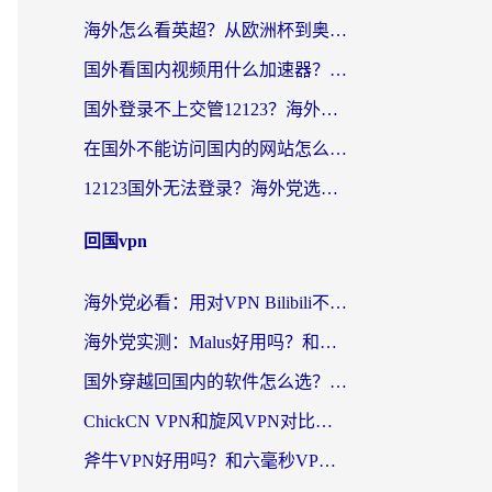
海外怎么看英超？从欧洲杯到奥运会，一份让你不卡壳的中文解说观看指南
国外看国内视频用什么加速器？留学生和海外华人的实用指南
国外登录不上交管12123？海外华人亲测有效的回国加速器选择指南
在国外不能访问国内的网站怎么办？海外党必看的无缝回国上网指南
12123国外无法登录？海外党选对回国加速器，轻松解决国内资源访问难题
回国vpn
海外党必看：用对VPN Bilibili不卡顿，英国玩国内游戏也丝滑——2026回国加速器选择指南
海外党实测：Malus好用吗？和雷霆哪个好？+ 3款热门加速器深度对比
国外穿越回国内的软件怎么选？3年海外党亲测实用指南，告别地域限制
ChickCN VPN和旋风VPN对比哪个回国效果更好？海外党实测回国内网神器指南
斧牛VPN好用吗？和六毫秒VPN对比哪个回国效果更好？海外党亲测实用指南