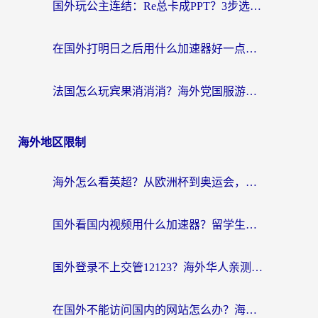
国外玩公主连结：Re总卡成PPT？3步选对加速器，畅玩国服无压力
在国外打明日之后用什么加速器好一点？海外玩家亲测有效的国服游戏加速指南
法国怎么玩宾果消消消？海外党国服游戏加速器终极指南（附漫威召唤与合成解决办法）
海外地区限制
海外怎么看英超？从欧洲杯到奥运会，一份让你不卡壳的中文解说观看指南
国外看国内视频用什么加速器？留学生和海外华人的实用指南
国外登录不上交管12123？海外华人亲测有效的回国加速器选择指南
在国外不能访问国内的网站怎么办？海外党必看的无缝回国上网指南