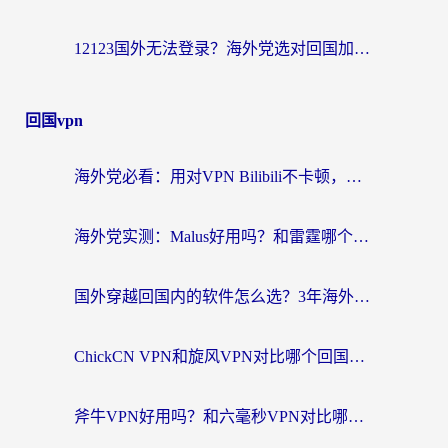
12123国外无法登录？海外党选对回国加速器，轻松解决国内资源访问难题
回国vpn
海外党必看：用对VPN Bilibili不卡顿，英国玩国内游戏也丝滑——2026回国加速器选择指南
海外党实测：Malus好用吗？和雷霆哪个好？+ 3款热门加速器深度对比
国外穿越回国内的软件怎么选？3年海外党亲测实用指南，告别地域限制
ChickCN VPN和旋风VPN对比哪个回国效果更好？海外党实测回国内网神器指南
斧牛VPN好用吗？和六毫秒VPN对比哪个回国效果更好？海外党亲测实用指南