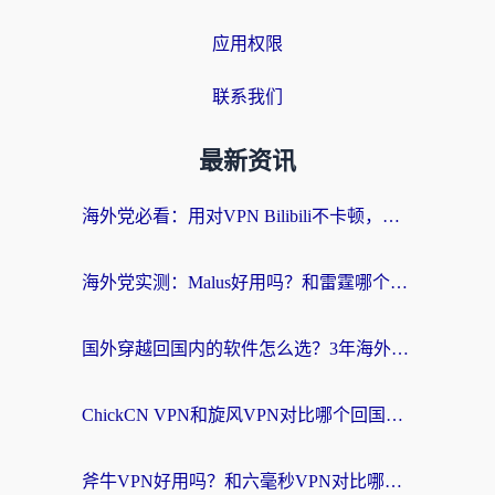
应用权限
联系我们
最新资讯
海外党必看：用对VPN Bilibili不卡顿，英国玩国内游戏也丝滑——2026回国加速器选择指南
海外党实测：Malus好用吗？和雷霆哪个好？+ 3款热门加速器深度对比
国外穿越回国内的软件怎么选？3年海外党亲测实用指南，告别地域限制
ChickCN VPN和旋风VPN对比哪个回国效果更好？海外党实测回国内网神器指南
斧牛VPN好用吗？和六毫秒VPN对比哪个回国效果更好？海外党亲测实用指南