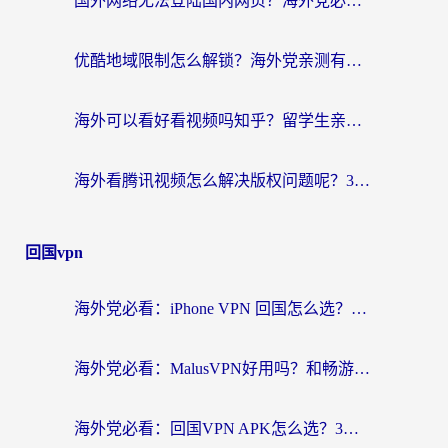
国外网络无法登陆国内网页？海外党必看：选对回国加速器实现无缝访问
优酷地域限制怎么解锁？海外党亲测有效的追剧自由指南
海外可以看好看视频吗知乎？留学生亲测有效的回国追剧解决方案
海外看腾讯视频怎么解决版权问题呢？3步让你轻松解锁国内影视自由
回国vpn
海外党必看：iPhone VPN 回国怎么选？一篇搞定无缝访问国内资源
海外党必看：MalusVPN好用吗？和畅游VPN对比哪个回国效果更好？附穿梭飞鱼神龟真实体验
海外党必看：回国VPN APK怎么选？3步教你无缝刷国内剧玩国服