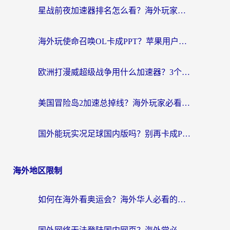
星战前夜加速器排名怎么看？海外玩家国服游戏畅玩终极指南（附欧洲玩跑跑我的起源解决方案）
海外玩使命召唤OL卡成PPT？苹果用户必看：使命召唤OL国外加速器下载苹果版指南
欧洲打漫威超级战争用什么加速器？3个海外游戏卡顿问题一次解决（附实测推荐）
美国冒险岛2加速总掉线？海外玩家必看的国服游戏加速器选择指南
国外能玩实况足球国内版吗？别再卡成PPT！海外党国服游戏加速全攻略
海外地区限制
如何在海外看奥运会？海外华人必看的体育赛事直播终极指南