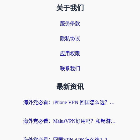
关于我们
服务条款
隐私协议
应用权限
联系我们
最新资讯
海外党必看：iPhone VPN 回国怎么选？一篇搞定无缝访问国内资源
海外党必看：MalusVPN好用吗？和畅游VPN对比哪个回国效果更好？附穿梭飞鱼神龟真实体验
海外党必看：回国VPN APK怎么选？3步教你无缝刷国内剧玩国服