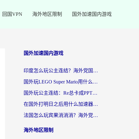
回国VPN
海外地区限制
国外加速国内游戏
国外加速国内游戏
印度怎么玩公主连结？海外党国服游戏加速终极指南（附仙境传说RO重生细胞优化技巧）
国外玩LEGO Super Mario用什么加速器？2026海外玩家亲测有效指南
国外玩公主连结：Re总卡成PPT？3步选对加速器，畅玩国服无压力
在国外打明日之后用什么加速器好一点？海外玩家亲测有效的国服游戏加速指南
法国怎么玩宾果消消消？海外党国服游戏加速器终极指南（附漫威召唤与合成解决办法）
海外地区限制