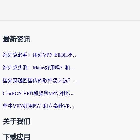
最新资讯
海外党必看：用对VPN Bilibili不卡顿，英国玩国内游戏也丝滑——2026回国加速器选择指南
海外党实测：Malus好用吗？和雷霆哪个好？+ 3款热门加速器深度对比
国外穿越回国内的软件怎么选？3年海外党亲测实用指南，告别地域限制
ChickCN VPN和旋风VPN对比哪个回国效果更好？海外党实测回国内网神器指南
斧牛VPN好用吗？和六毫秒VPN对比哪个回国效果更好？海外党亲测实用指南
关于我们
下载应用