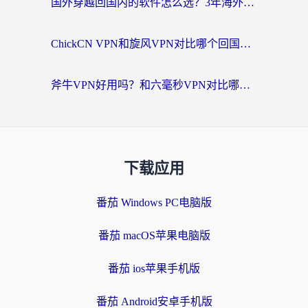
国外穿越回国内的软件怎么选？3年海外党亲测实用指南，告别地域限制
ChickCN VPN和旋风VPN对比哪个回国效果更好？海外党实测回国内网神器指南
斧牛VPN好用吗？和六毫秒VPN对比哪个回国效果更好？海外党亲测实用指南
下载应用
番茄 Windows PC电脑版
番茄 macOS苹果电脑版
番茄 ios苹果手机版
番茄 Android安卓手机版