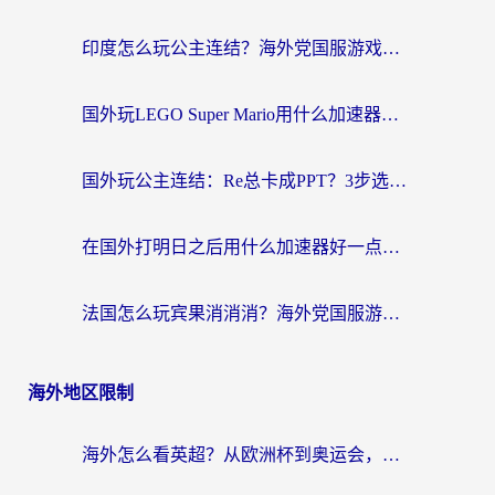
航
印度怎么玩公主连结？海外党国服游戏加速终极指南（附仙境传说RO重生细胞优化技巧）
国外玩LEGO Super Mario用什么加速器？2026海外玩家亲测有效指南
国外玩公主连结：Re总卡成PPT？3步选对加速器，畅玩国服无压力
在国外打明日之后用什么加速器好一点？海外玩家亲测有效的国服游戏加速指南
法国怎么玩宾果消消消？海外党国服游戏加速器终极指南（附漫威召唤与合成解决办法）
海外地区限制
海外怎么看英超？从欧洲杯到奥运会，一份让你不卡壳的中文解说观看指南