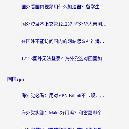
国外看国内视频用什么加速器？留学生和海外华人的实用指南
国外登录不上交管12123？海外华人亲测有效的回国加速器选择指南
在国外不能访问国内的网站怎么办？海外党必看的无缝回国上网指南
12123国外无法登录？海外党选对回国加速器，轻松解决国内资源访问难题
回国vpn
海外党必看：用对VPN Bilibili不卡顿，英国玩国内游戏也丝滑——2026回国加速器选择指南
海外党实测：Malus好用吗？和雷霆哪个好？+ 3款热门加速器深度对比