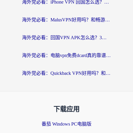
海外党必看：iPhone VPN 回国怎么选？一篇搞定无缝访问国内资源
海外党必看：MalusVPN好用吗？和畅游VPN对比哪个回国效果更好？附穿梭飞鱼神龟真实体验
海外党必看：回国VPN APK怎么选？3步教你无缝刷国内剧玩国服
海外党必看：电脑vpn免费dcard真的靠谱吗？教你选对回国加速器无缝访问国内资源
海外党必看：Quickback VPN好用吗？和小黑牛VPN对比哪个回国效果更好？附真实体验+避坑指南
下载应用
番茄 Windows PC电脑版