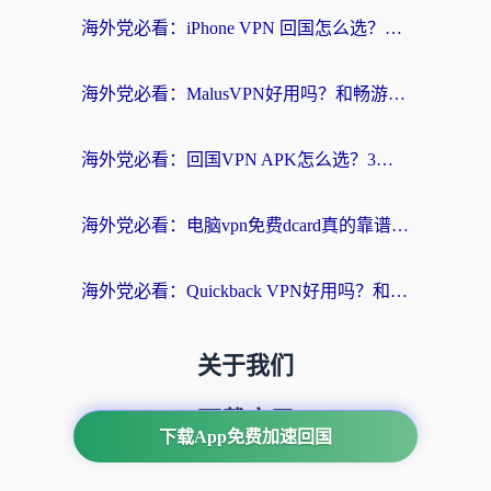
海外党必看：iPhone VPN 回国怎么选？一篇搞定无缝访问国内资源
海外党必看：MalusVPN好用吗？和畅游VPN对比哪个回国效果更好？附穿梭飞鱼神龟真实体验
海外党必看：回国VPN APK怎么选？3步教你无缝刷国内剧玩国服
海外党必看：电脑vpn免费dcard真的靠谱吗？教你选对回国加速器无缝访问国内资源
海外党必看：Quickback VPN好用吗？和小黑牛VPN对比哪个回国效果更好？附真实体验+避坑指南
关于我们
下载应用
下载App免费加速回国