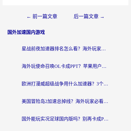
文
←
前一篇文章
后一篇文章
→
章
国外加速国内游戏
导
航
星战前夜加速器排名怎么看？海外玩家国服游戏畅玩终极指南（附欧洲玩跑跑我的起源解决方案）
海外玩使命召唤OL卡成PPT？苹果用户必看：使命召唤OL国外加速器下载苹果版指南
欧洲打漫威超级战争用什么加速器？3个海外游戏卡顿问题一次解决（附实测推荐）
美国冒险岛2加速总掉线？海外玩家必看的国服游戏加速器选择指南
国外能玩实况足球国内版吗？别再卡成PPT！海外党国服游戏加速全攻略