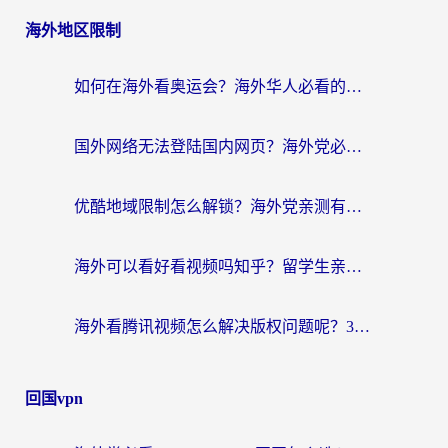
海外地区限制
如何在海外看奥运会？海外华人必看的体育赛事直播终极指南
国外网络无法登陆国内网页？海外党必看：选对回国加速器实现无缝访问
优酷地域限制怎么解锁？海外党亲测有效的追剧自由指南
海外可以看好看视频吗知乎？留学生亲测有效的回国追剧解决方案
海外看腾讯视频怎么解决版权问题呢？3步让你轻松解锁国内影视自由
回国vpn