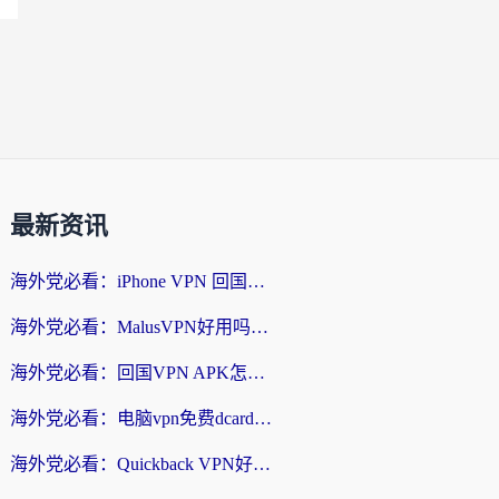
最新资讯
海外党必看：iPhone VPN 回国怎么选？一篇搞定无缝访问国内资源
海外党必看：MalusVPN好用吗？和畅游VPN对比哪个回国效果更好？附穿梭飞鱼神龟真实体验
海外党必看：回国VPN APK怎么选？3步教你无缝刷国内剧玩国服
海外党必看：电脑vpn免费dcard真的靠谱吗？教你选对回国加速器无缝访问国内资源
海外党必看：Quickback VPN好用吗？和小黑牛VPN对比哪个回国效果更好？附真实体验+避坑指南