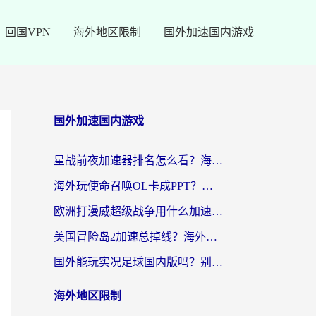
回国VPN
海外地区限制
国外加速国内游戏
国外加速国内游戏
星战前夜加速器排名怎么看？海外玩家国服游戏畅玩终极指南（附欧洲玩跑跑我的起源解决方案）
海外玩使命召唤OL卡成PPT？苹果用户必看：使命召唤OL国外加速器下载苹果版指南
欧洲打漫威超级战争用什么加速器？3个海外游戏卡顿问题一次解决（附实测推荐）
美国冒险岛2加速总掉线？海外玩家必看的国服游戏加速器选择指南
国外能玩实况足球国内版吗？别再卡成PPT！海外党国服游戏加速全攻略
海外地区限制