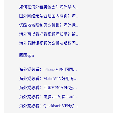
如何在海外看奥运会？海外华人必看的体育赛事直播终极指南
国外网络无法登陆国内网页？海外党必看：选对回国加速器实现无缝访问
优酷地域限制怎么解锁？海外党亲测有效的追剧自由指南
海外可以看好看视频吗知乎？留学生亲测有效的回国追剧解决方案
海外看腾讯视频怎么解决版权问题呢？3步让你轻松解锁国内影视自由
回国vpn
海外党必看：iPhone VPN 回国怎么选？一篇搞定无缝访问国内资源
海外党必看：MalusVPN好用吗？和畅游VPN对比哪个回国效果更好？附穿梭飞鱼神龟真实体验
海外党必看：回国VPN APK怎么选？3步教你无缝刷国内剧玩国服
海外党必看：电脑vpn免费dcard真的靠谱吗？教你选对回国加速器无缝访问国内资源
海外党必看：Quickback VPN好用吗？和小黑牛VPN对比哪个回国效果更好？附真实体验+避坑指南