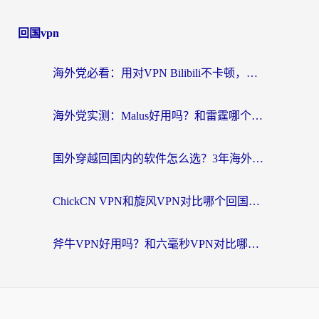
回国vpn
海外党必看：用对VPN Bilibili不卡顿，英国玩国内游戏也丝滑——2026回国加速器选择指南
海外党实测：Malus好用吗？和雷霆哪个好？+ 3款热门加速器深度对比
国外穿越回国内的软件怎么选？3年海外党亲测实用指南，告别地域限制
ChickCN VPN和旋风VPN对比哪个回国效果更好？海外党实测回国内网神器指南
斧牛VPN好用吗？和六毫秒VPN对比哪个回国效果更好？海外党亲测实用指南