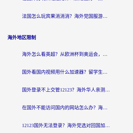
法国怎么玩宾果消消消？海外党国服游戏加速器终极指南（附漫威召唤与合成解决办法）
海外地区限制
海外怎么看英超？从欧洲杯到奥运会，一份让你不卡壳的中文解说观看指南
国外看国内视频用什么加速器？留学生和海外华人的实用指南
国外登录不上交管12123？海外华人亲测有效的回国加速器选择指南
在国外不能访问国内的网站怎么办？海外党必看的无缝回国上网指南
12123国外无法登录？海外党选对回国加速器，轻松解决国内资源访问难题