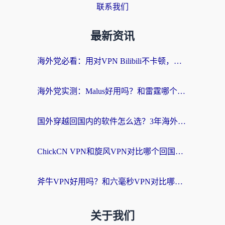
联系我们
最新资讯
海外党必看：用对VPN Bilibili不卡顿，英国玩国内游戏也丝滑——2026回国加速器选择指南
海外党实测：Malus好用吗？和雷霆哪个好？+ 3款热门加速器深度对比
国外穿越回国内的软件怎么选？3年海外党亲测实用指南，告别地域限制
ChickCN VPN和旋风VPN对比哪个回国效果更好？海外党实测回国内网神器指南
斧牛VPN好用吗？和六毫秒VPN对比哪个回国效果更好？海外党亲测实用指南
关于我们