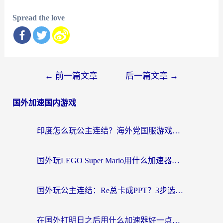
Spread the love
文
←
前一篇文章
后一篇文章
→
章
国外加速国内游戏
导
航
印度怎么玩公主连结？海外党国服游戏加速终极指南（附仙境传说RO重生细胞优化技巧）
国外玩LEGO Super Mario用什么加速器？2026海外玩家亲测有效指南
国外玩公主连结：Re总卡成PPT？3步选对加速器，畅玩国服无压力
在国外打明日之后用什么加速器好一点？海外玩家亲测有效的国服游戏加速指南