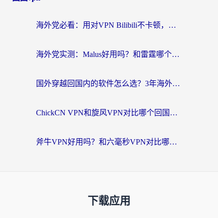
海外党必看：用对VPN Bilibili不卡顿，英国玩国内游戏也丝滑——2026回国加速器选择指南
海外党实测：Malus好用吗？和雷霆哪个好？+ 3款热门加速器深度对比
国外穿越回国内的软件怎么选？3年海外党亲测实用指南，告别地域限制
ChickCN VPN和旋风VPN对比哪个回国效果更好？海外党实测回国内网神器指南
斧牛VPN好用吗？和六毫秒VPN对比哪个回国效果更好？海外党亲测实用指南
下载应用