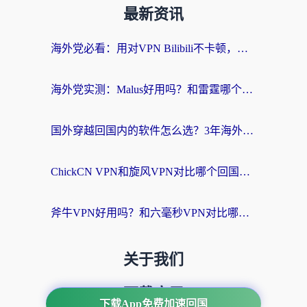
最新资讯
海外党必看：用对VPN Bilibili不卡顿，英国玩国内游戏也丝滑——2026回国加速器选择指南
海外党实测：Malus好用吗？和雷霆哪个好？+ 3款热门加速器深度对比
国外穿越回国内的软件怎么选？3年海外党亲测实用指南，告别地域限制
ChickCN VPN和旋风VPN对比哪个回国效果更好？海外党实测回国内网神器指南
斧牛VPN好用吗？和六毫秒VPN对比哪个回国效果更好？海外党亲测实用指南
关于我们
下载应用
下载App免费加速回国