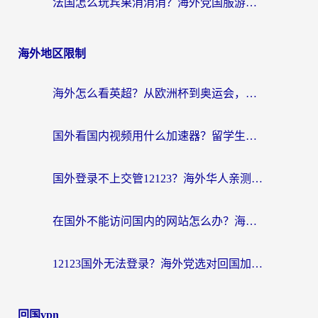
法国怎么玩宾果消消消？海外党国服游戏加速器终极指南（附漫威召唤与合成解决办法）
海外地区限制
海外怎么看英超？从欧洲杯到奥运会，一份让你不卡壳的中文解说观看指南
国外看国内视频用什么加速器？留学生和海外华人的实用指南
国外登录不上交管12123？海外华人亲测有效的回国加速器选择指南
在国外不能访问国内的网站怎么办？海外党必看的无缝回国上网指南
12123国外无法登录？海外党选对回国加速器，轻松解决国内资源访问难题
回国vpn