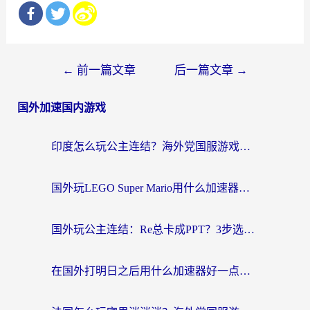
文
←
前一篇文章
后一篇文章
→
章
国外加速国内游戏
导
航
印度怎么玩公主连结？海外党国服游戏加速终极指南（附仙境传说RO重生细胞优化技巧）
国外玩LEGO Super Mario用什么加速器？2026海外玩家亲测有效指南
国外玩公主连结：Re总卡成PPT？3步选对加速器，畅玩国服无压力
在国外打明日之后用什么加速器好一点？海外玩家亲测有效的国服游戏加速指南