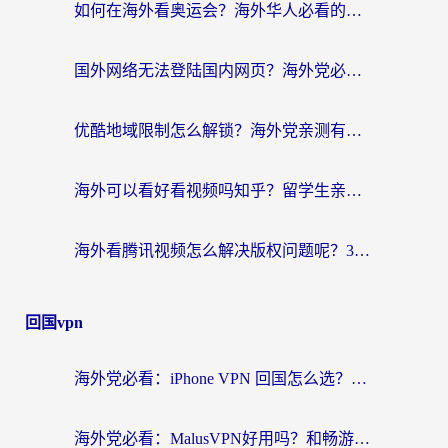
如何在海外看奥运会？海外华人必看的体育赛事直播终极指南
国外网络无法登陆国内网页？海外党必看：选对回国加速器实现无缝访问
优酷地域限制怎么解锁？海外党亲测有效的追剧自由指南
海外可以看好看视频吗知乎？留学生亲测有效的回国追剧解决方案
海外看腾讯视频怎么解决版权问题呢？3步让你轻松解锁国内影视自由
回国vpn
海外党必看：iPhone VPN 回国怎么选？一篇搞定无缝访问国内资源
海外党必看：MalusVPN好用吗？和畅游VPN对比哪个回国效果更好？附穿梭飞鱼神龟真实体验