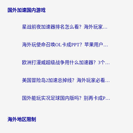
章
国外加速国内游戏
导
航
星战前夜加速器排名怎么看？海外玩家国服游戏畅玩终极指南（附欧洲玩跑跑我的起源解决方案）
海外玩使命召唤OL卡成PPT？苹果用户必看：使命召唤OL国外加速器下载苹果版指南
欧洲打漫威超级战争用什么加速器？3个海外游戏卡顿问题一次解决（附实测推荐）
美国冒险岛2加速总掉线？海外玩家必看的国服游戏加速器选择指南
国外能玩实况足球国内版吗？别再卡成PPT！海外党国服游戏加速全攻略
海外地区限制