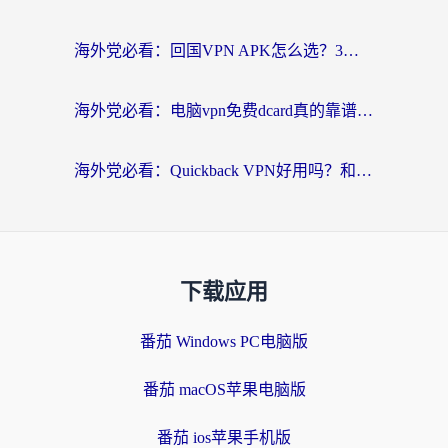
海外党必看：回国VPN APK怎么选？3步教你无缝刷国内剧玩国服
海外党必看：电脑vpn免费dcard真的靠谱吗？教你选对回国加速器无缝访问国内资源
海外党必看：Quickback VPN好用吗？和小黑牛VPN对比哪个回国效果更好？附真实体验+避坑指南
下载应用
番茄 Windows PC电脑版
番茄 macOS苹果电脑版
番茄 ios苹果手机版