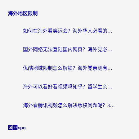
海外地区限制
如何在海外看奥运会？海外华人必看的体育赛事直播终极指南
国外网络无法登陆国内网页？海外党必看：选对回国加速器实现无缝访问
优酷地域限制怎么解锁？海外党亲测有效的追剧自由指南
海外可以看好看视频吗知乎？留学生亲测有效的回国追剧解决方案
海外看腾讯视频怎么解决版权问题呢？3步让你轻松解锁国内影视自由
回国vpn