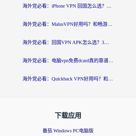
海外党必看：iPhone VPN 回国怎么选？一篇搞定无缝访问国内资源
海外党必看：MalusVPN好用吗？和畅游VPN对比哪个回国效果更好？附穿梭飞鱼神龟真实体验
海外党必看：回国VPN APK怎么选？3步教你无缝刷国内剧玩国服
海外党必看：电脑vpn免费dcard真的靠谱吗？教你选对回国加速器无缝访问国内资源
海外党必看：Quickback VPN好用吗？和小黑牛VPN对比哪个回国效果更好？附真实体验+避坑指南
下载应用
番茄 Windows PC电脑版