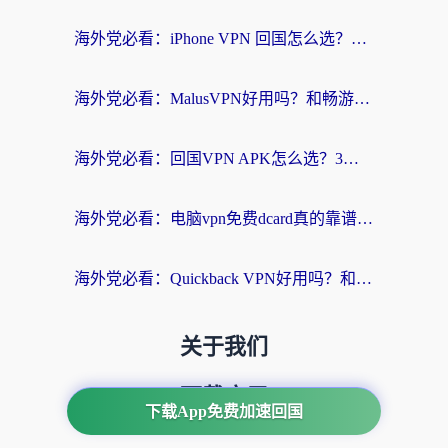
海外党必看：iPhone VPN 回国怎么选？一篇搞定无缝访问国内资源
海外党必看：MalusVPN好用吗？和畅游VPN对比哪个回国效果更好？附穿梭飞鱼神龟真实体验
海外党必看：回国VPN APK怎么选？3步教你无缝刷国内剧玩国服
海外党必看：电脑vpn免费dcard真的靠谱吗？教你选对回国加速器无缝访问国内资源
海外党必看：Quickback VPN好用吗？和小黑牛VPN对比哪个回国效果更好？附真实体验+避坑指南
关于我们
下载应用
下载App免费加速回国