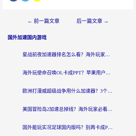
文
←
前一篇文章
后一篇文章
→
章
国外加速国内游戏
导
航
星战前夜加速器排名怎么看？海外玩家国服游戏畅玩终极指南（附欧洲玩跑跑我的起源解决方案）
海外玩使命召唤OL卡成PPT？苹果用户必看：使命召唤OL国外加速器下载苹果版指南
欧洲打漫威超级战争用什么加速器？3个海外游戏卡顿问题一次解决（附实测推荐）
美国冒险岛2加速总掉线？海外玩家必看的国服游戏加速器选择指南
国外能玩实况足球国内版吗？别再卡成PPT！海外党国服游戏加速全攻略