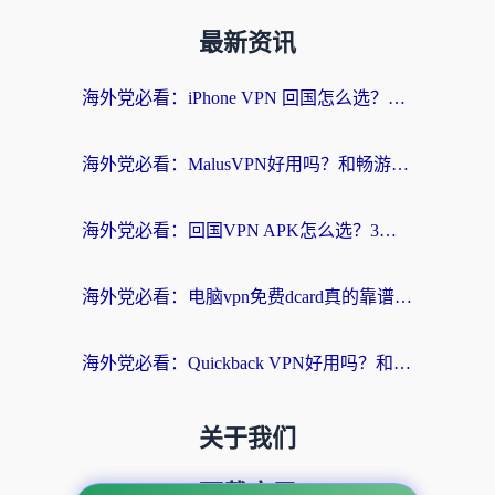
最新资讯
海外党必看：iPhone VPN 回国怎么选？一篇搞定无缝访问国内资源
海外党必看：MalusVPN好用吗？和畅游VPN对比哪个回国效果更好？附穿梭飞鱼神龟真实体验
海外党必看：回国VPN APK怎么选？3步教你无缝刷国内剧玩国服
海外党必看：电脑vpn免费dcard真的靠谱吗？教你选对回国加速器无缝访问国内资源
海外党必看：Quickback VPN好用吗？和小黑牛VPN对比哪个回国效果更好？附真实体验+避坑指南
关于我们
下载应用