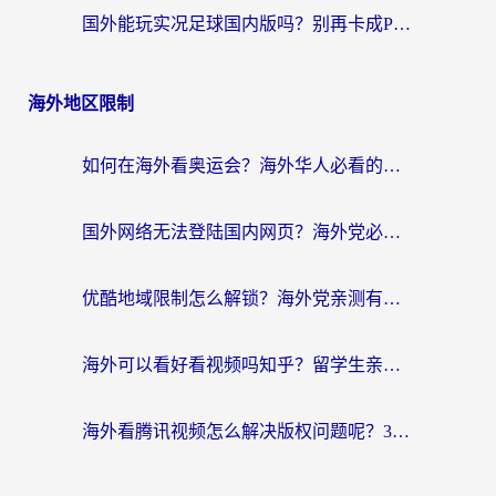
国外能玩实况足球国内版吗？别再卡成PPT！海外党国服游戏加速全攻略
海外地区限制
如何在海外看奥运会？海外华人必看的体育赛事直播终极指南
国外网络无法登陆国内网页？海外党必看：选对回国加速器实现无缝访问
优酷地域限制怎么解锁？海外党亲测有效的追剧自由指南
海外可以看好看视频吗知乎？留学生亲测有效的回国追剧解决方案
海外看腾讯视频怎么解决版权问题呢？3步让你轻松解锁国内影视自由