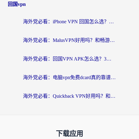
回国vpn
海外党必看：iPhone VPN 回国怎么选？一篇搞定无缝访问国内资源
海外党必看：MalusVPN好用吗？和畅游VPN对比哪个回国效果更好？附穿梭飞鱼神龟真实体验
海外党必看：回国VPN APK怎么选？3步教你无缝刷国内剧玩国服
海外党必看：电脑vpn免费dcard真的靠谱吗？教你选对回国加速器无缝访问国内资源
海外党必看：Quickback VPN好用吗？和小黑牛VPN对比哪个回国效果更好？附真实体验+避坑指南
下载应用