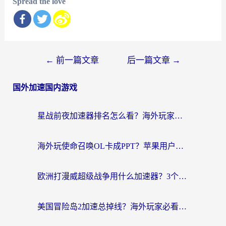
Spread the love
文
←
前一篇文章
后一篇文章
→
章
国外加速国内游戏
导
航
星战前夜加速器排名怎么看？海外玩家国服游戏畅玩终极指南（附欧洲玩跑跑我的起源解决方案）
海外玩使命召唤OL卡成PPT？苹果用户必看：使命召唤OL国外加速器下载苹果版指南
欧洲打漫威超级战争用什么加速器？3个海外游戏卡顿问题一次解决（附实测推荐）
美国冒险岛2加速总掉线？海外玩家必看的国服游戏加速器选择指南