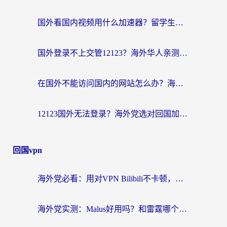
国外看国内视频用什么加速器？留学生和海外华人的实用指南
国外登录不上交管12123？海外华人亲测有效的回国加速器选择指南
在国外不能访问国内的网站怎么办？海外党必看的无缝回国上网指南
12123国外无法登录？海外党选对回国加速器，轻松解决国内资源访问难题
回国vpn
海外党必看：用对VPN Bilibili不卡顿，英国玩国内游戏也丝滑——2026回国加速器选择指南
海外党实测：Malus好用吗？和雷霆哪个好？+ 3款热门加速器深度对比