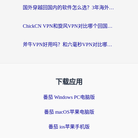
国外穿越回国内的软件怎么选？3年海外党亲测实用指南，告别地域限制
ChickCN VPN和旋风VPN对比哪个回国效果更好？海外党实测回国内网神器指南
斧牛VPN好用吗？和六毫秒VPN对比哪个回国效果更好？海外党亲测实用指南
下载应用
番茄 Windows PC电脑版
番茄 macOS苹果电脑版
番茄 ios苹果手机版