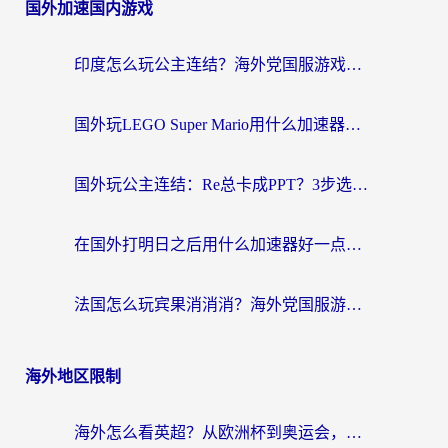
国外加速国内游戏
导
航
印度怎么玩公主连结？海外党国服游戏加速终极指南（附仙境传说RO重生细胞优化技巧）
国外玩LEGO Super Mario用什么加速器？2026海外玩家亲测有效指南
国外玩公主连结：Re总卡成PPT？3步选对加速器，畅玩国服无压力
在国外打明日之后用什么加速器好一点？海外玩家亲测有效的国服游戏加速指南
法国怎么玩宾果消消消？海外党国服游戏加速器终极指南（附漫威召唤与合成解决办法）
海外地区限制
海外怎么看英超？从欧洲杯到奥运会，一份让你不卡壳的中文解说观看指南