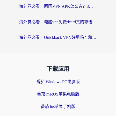
海外党必看：回国VPN APK怎么选？3步教你无缝刷国内剧玩国服
海外党必看：电脑vpn免费dcard真的靠谱吗？教你选对回国加速器无缝访问国内资源
海外党必看：Quickback VPN好用吗？和小黑牛VPN对比哪个回国效果更好？附真实体验+避坑指南
下载应用
番茄 Windows PC电脑版
番茄 macOS苹果电脑版
番茄 ios苹果手机版