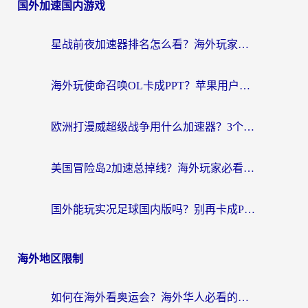
国外加速国内游戏
导
航
星战前夜加速器排名怎么看？海外玩家国服游戏畅玩终极指南（附欧洲玩跑跑我的起源解决方案）
海外玩使命召唤OL卡成PPT？苹果用户必看：使命召唤OL国外加速器下载苹果版指南
欧洲打漫威超级战争用什么加速器？3个海外游戏卡顿问题一次解决（附实测推荐）
美国冒险岛2加速总掉线？海外玩家必看的国服游戏加速器选择指南
国外能玩实况足球国内版吗？别再卡成PPT！海外党国服游戏加速全攻略
海外地区限制
如何在海外看奥运会？海外华人必看的体育赛事直播终极指南