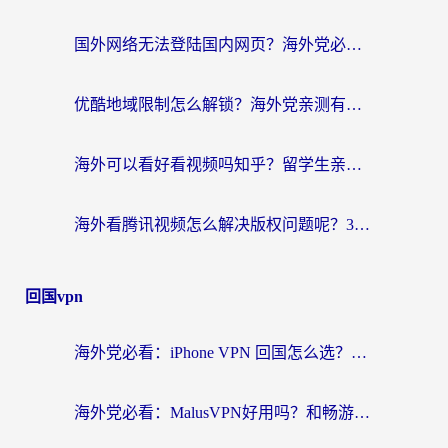
国外网络无法登陆国内网页？海外党必看：选对回国加速器实现无缝访问
优酷地域限制怎么解锁？海外党亲测有效的追剧自由指南
海外可以看好看视频吗知乎？留学生亲测有效的回国追剧解决方案
海外看腾讯视频怎么解决版权问题呢？3步让你轻松解锁国内影视自由
回国vpn
海外党必看：iPhone VPN 回国怎么选？一篇搞定无缝访问国内资源
海外党必看：MalusVPN好用吗？和畅游VPN对比哪个回国效果更好？附穿梭飞鱼神龟真实体验