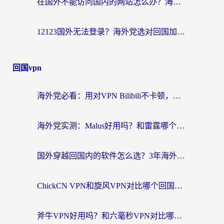
在国外不能访问国内的网站怎么办？海外党必看的无缝回国上网指南
12123国外无法登录？海外党选对回国加速器，轻松解决国内资源访问难题
回国vpn
海外党必看：用对VPN Bilibili不卡顿，英国玩国内游戏也丝滑——2026回国加速器选择指南
海外党实测：Malus好用吗？和雷霆哪个好？+ 3款热门加速器深度对比
国外穿越回国内的软件怎么选？3年海外党亲测实用指南，告别地域限制
ChickCN VPN和旋风VPN对比哪个回国效果更好？海外党实测回国内网神器指南
斧牛VPN好用吗？和六毫秒VPN对比哪个回国效果更好？海外党亲测实用指南