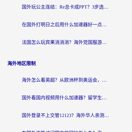
国外玩公主连结：Re总卡成PPT？3步选对加速器，畅玩国服无压力
在国外打明日之后用什么加速器好一点？海外玩家亲测有效的国服游戏加速指南
法国怎么玩宾果消消消？海外党国服游戏加速器终极指南（附漫威召唤与合成解决办法）
海外地区限制
海外怎么看英超？从欧洲杯到奥运会，一份让你不卡壳的中文解说观看指南
国外看国内视频用什么加速器？留学生和海外华人的实用指南
国外登录不上交管12123？海外华人亲测有效的回国加速器选择指南