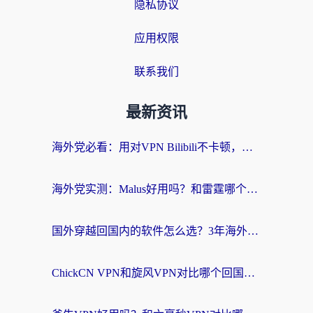
隐私协议
应用权限
联系我们
最新资讯
海外党必看：用对VPN Bilibili不卡顿，英国玩国内游戏也丝滑——2026回国加速器选择指南
海外党实测：Malus好用吗？和雷霆哪个好？+ 3款热门加速器深度对比
国外穿越回国内的软件怎么选？3年海外党亲测实用指南，告别地域限制
ChickCN VPN和旋风VPN对比哪个回国效果更好？海外党实测回国内网神器指南