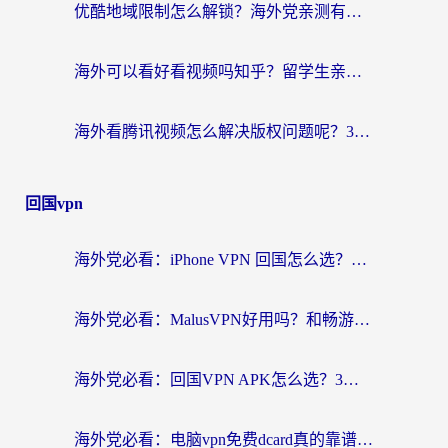
优酷地域限制怎么解锁？海外党亲测有效的追剧自由指南
海外可以看好看视频吗知乎？留学生亲测有效的回国追剧解决方案
海外看腾讯视频怎么解决版权问题呢？3步让你轻松解锁国内影视自由
回国vpn
海外党必看：iPhone VPN 回国怎么选？一篇搞定无缝访问国内资源
海外党必看：MalusVPN好用吗？和畅游VPN对比哪个回国效果更好？附穿梭飞鱼神龟真实体验
海外党必看：回国VPN APK怎么选？3步教你无缝刷国内剧玩国服
海外党必看：电脑vpn免费dcard真的靠谱吗？教你选对回国加速器无缝访问国内资源