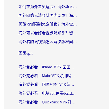
如何在海外看奥运会？海外华人必看的体育赛事直播终极指南
国外网络无法登陆国内网页？海外党必看：选对回国加速器实现无缝访问
优酷地域限制怎么解锁？海外党亲测有效的追剧自由指南
海外可以看好看视频吗知乎？留学生亲测有效的回国追剧解决方案
海外看腾讯视频怎么解决版权问题呢？3步让你轻松解锁国内影视自由
回国vpn
海外党必看：iPhone VPN 回国怎么选？一篇搞定无缝访问国内资源
海外党必看：MalusVPN好用吗？和畅游VPN对比哪个回国效果更好？附穿梭飞鱼神龟真实体验
海外党必看：回国VPN APK怎么选？3步教你无缝刷国内剧玩国服
海外党必看：电脑vpn免费dcard真的靠谱吗？教你选对回国加速器无缝访问国内资源
海外党必看：Quickback VPN好用吗？和小黑牛VPN对比哪个回国效果更好？附真实体验+避坑指南