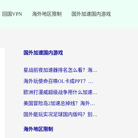
回国VPN
海外地区限制
国外加速国内游戏
国外加速国内游戏
星战前夜加速器排名怎么看？海外玩家国服游戏畅玩终极指南（附欧洲玩跑跑我的起源解决方案）
海外玩使命召唤OL卡成PPT？苹果用户必看：使命召唤OL国外加速器下载苹果版指南
欧洲打漫威超级战争用什么加速器？3个海外游戏卡顿问题一次解决（附实测推荐）
美国冒险岛2加速总掉线？海外玩家必看的国服游戏加速器选择指南
国外能玩实况足球国内版吗？别再卡成PPT！海外党国服游戏加速全攻略
海外地区限制