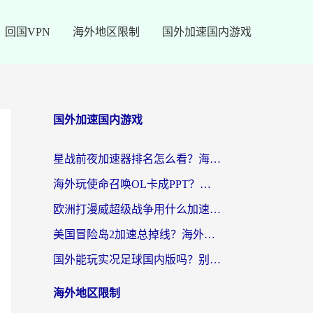
回国VPN
海外地区限制
国外加速国内游戏
国外加速国内游戏
星战前夜加速器排名怎么看？海外玩家国服游戏畅玩终极指南（附欧洲玩跑跑我的起源解决方案）
海外玩使命召唤OL卡成PPT？苹果用户必看：使命召唤OL国外加速器下载苹果版指南
欧洲打漫威超级战争用什么加速器？3个海外游戏卡顿问题一次解决（附实测推荐）
美国冒险岛2加速总掉线？海外玩家必看的国服游戏加速器选择指南
国外能玩实况足球国内版吗？别再卡成PPT！海外党国服游戏加速全攻略
海外地区限制