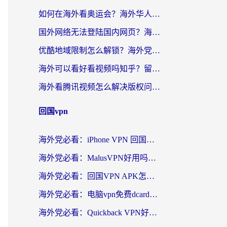
如何在海外看奥运会？海外华人必看的体育赛事直播终极指南
国外网络无法登陆国内网页？海外党必看：选对回国加速器实现无缝访问
优酷地域限制怎么解锁？海外党亲测有效的追剧自由指南
海外可以看好看视频吗知乎？留学生亲测有效的回国追剧解决方案
海外看腾讯视频怎么解决版权问题呢？3步让你轻松解锁国内影视自由
回国vpn
海外党必看：iPhone VPN 回国怎么选？一篇搞定无缝访问国内资源
海外党必看：MalusVPN好用吗？和畅游VPN对比哪个回国效果更好？附穿梭飞鱼神龟真实体验
海外党必看：回国VPN APK怎么选？3步教你无缝刷国内剧玩国服
海外党必看：电脑vpn免费dcard真的靠谱吗？教你选对回国加速器无缝访问国内资源
海外党必看：Quickback VPN好用吗？和小黑牛VPN对比哪个回国效果更好？附真实体验+避坑指南