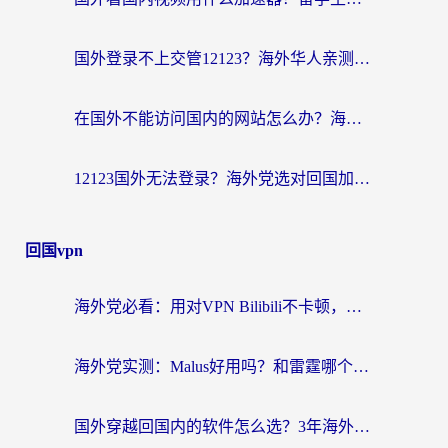
国外登录不上交管12123？海外华人亲测有效的回国加速器选择指南
在国外不能访问国内的网站怎么办？海外党必看的无缝回国上网指南
12123国外无法登录？海外党选对回国加速器，轻松解决国内资源访问难题
回国vpn
海外党必看：用对VPN Bilibili不卡顿，英国玩国内游戏也丝滑——2026回国加速器选择指南
海外党实测：Malus好用吗？和雷霆哪个好？+ 3款热门加速器深度对比
国外穿越回国内的软件怎么选？3年海外党亲测实用指南，告别地域限制