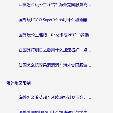
印度怎么玩公主连结？海外党国服游戏加速终极指南（附仙境传说RO重生细胞优化技巧）
国外玩LEGO Super Mario用什么加速器？2026海外玩家亲测有效指南
国外玩公主连结：Re总卡成PPT？3步选对加速器，畅玩国服无压力
在国外打明日之后用什么加速器好一点？海外玩家亲测有效的国服游戏加速指南
法国怎么玩宾果消消消？海外党国服游戏加速器终极指南（附漫威召唤与合成解决办法）
海外地区限制
海外怎么看英超？从欧洲杯到奥运会，一份让你不卡壳的中文解说观看指南
国外看国内视频用什么加速器？留学生和海外华人的实用指南