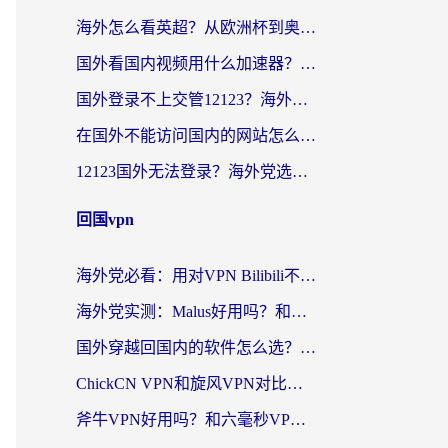
海外怎么看英超？从欧洲杯到奥运会，一份让你不卡壳的中文解说观看指南
国外看国内视频用什么加速器？留学生和海外华人的实用指南
国外登录不上交管12123？海外华人亲测有效的回国加速器选择指南
在国外不能访问国内的网站怎么办？海外党必看的无缝回国上网指南
12123国外无法登录？海外党选对回国加速器，轻松解决国内资源访问难题
回国vpn
海外党必看：用对VPN Bilibili不卡顿，英国玩国内游戏也丝滑——2026回国加速器选择指南
海外党实测：Malus好用吗？和雷霆哪个好？+ 3款热门加速器深度对比
国外穿越回国内的软件怎么选？3年海外党亲测实用指南，告别地域限制
ChickCN VPN和旋风VPN对比哪个回国效果更好？海外党实测回国内网神器指南
斧牛VPN好用吗？和六毫秒VPN对比哪个回国效果更好？海外党亲测实用指南