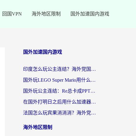
回国VPN
海外地区限制
国外加速国内游戏
国外加速国内游戏
印度怎么玩公主连结？海外党国服游戏加速终极指南（附仙境传说RO重生细胞优化技巧）
国外玩LEGO Super Mario用什么加速器？2026海外玩家亲测有效指南
国外玩公主连结：Re总卡成PPT？3步选对加速器，畅玩国服无压力
在国外打明日之后用什么加速器好一点？海外玩家亲测有效的国服游戏加速指南
法国怎么玩宾果消消消？海外党国服游戏加速器终极指南（附漫威召唤与合成解决办法）
海外地区限制