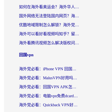
如何在海外看奥运会？海外华人必看的体育赛事直播终极指南
国外网络无法登陆国内网页？海外党必看：选对回国加速器实现无缝访问
优酷地域限制怎么解锁？海外党亲测有效的追剧自由指南
海外可以看好看视频吗知乎？留学生亲测有效的回国追剧解决方案
海外看腾讯视频怎么解决版权问题呢？3步让你轻松解锁国内影视自由
回国vpn
海外党必看：iPhone VPN 回国怎么选？一篇搞定无缝访问国内资源
海外党必看：MalusVPN好用吗？和畅游VPN对比哪个回国效果更好？附穿梭飞鱼神龟真实体验
海外党必看：回国VPN APK怎么选？3步教你无缝刷国内剧玩国服
海外党必看：电脑vpn免费dcard真的靠谱吗？教你选对回国加速器无缝访问国内资源
海外党必看：Quickback VPN好用吗？和小黑牛VPN对比哪个回国效果更好？附真实体验+避坑指南