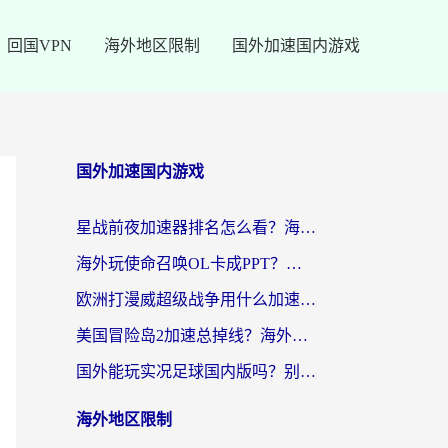
回国VPN
海外地区限制
国外加速国内游戏
国外加速国内游戏
星战前夜加速器排名怎么看？海外玩家国服游戏畅玩终极指南（附欧洲玩跑跑我的起源解决方案）
海外玩使命召唤OL卡成PPT？苹果用户必看：使命召唤OL国外加速器下载苹果版指南
欧洲打漫威超级战争用什么加速器？3个海外游戏卡顿问题一次解决（附实测推荐）
美国冒险岛2加速总掉线？海外玩家必看的国服游戏加速器选择指南
国外能玩实况足球国内版吗？别再卡成PPT！海外党国服游戏加速全攻略
海外地区限制