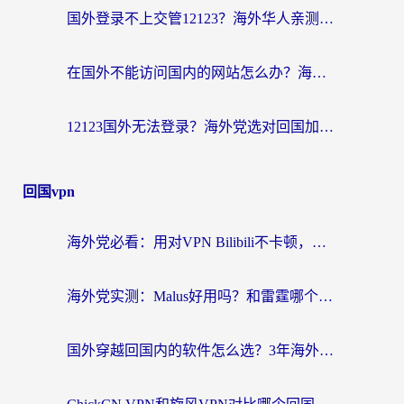
国外登录不上交管12123？海外华人亲测有效的回国加速器选择指南
在国外不能访问国内的网站怎么办？海外党必看的无缝回国上网指南
12123国外无法登录？海外党选对回国加速器，轻松解决国内资源访问难题
回国vpn
海外党必看：用对VPN Bilibili不卡顿，英国玩国内游戏也丝滑——2026回国加速器选择指南
海外党实测：Malus好用吗？和雷霆哪个好？+ 3款热门加速器深度对比
国外穿越回国内的软件怎么选？3年海外党亲测实用指南，告别地域限制