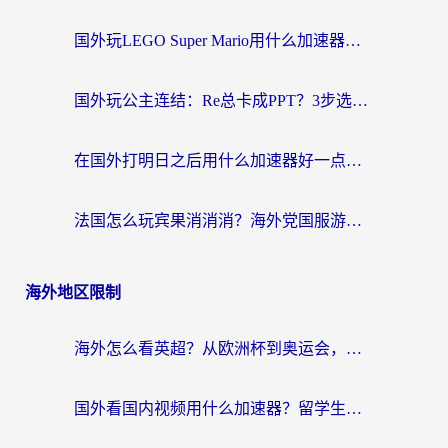
国外玩LEGO Super Mario用什么加速器？2026海外玩家亲测有效指南
国外玩公主连结：Re总卡成PPT？3步选对加速器，畅玩国服无压力
在国外打明日之后用什么加速器好一点？海外玩家亲测有效的国服游戏加速指南
法国怎么玩宾果消消消？海外党国服游戏加速器终极指南（附漫威召唤与合成解决办法）
海外地区限制
海外怎么看英超？从欧洲杯到奥运会，一份让你不卡壳的中文解说观看指南
国外看国内视频用什么加速器？留学生和海外华人的实用指南