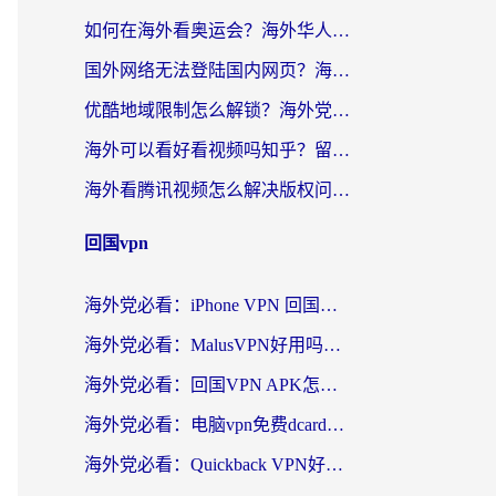
如何在海外看奥运会？海外华人必看的体育赛事直播终极指南
国外网络无法登陆国内网页？海外党必看：选对回国加速器实现无缝访问
优酷地域限制怎么解锁？海外党亲测有效的追剧自由指南
海外可以看好看视频吗知乎？留学生亲测有效的回国追剧解决方案
海外看腾讯视频怎么解决版权问题呢？3步让你轻松解锁国内影视自由
回国vpn
海外党必看：iPhone VPN 回国怎么选？一篇搞定无缝访问国内资源
海外党必看：MalusVPN好用吗？和畅游VPN对比哪个回国效果更好？附穿梭飞鱼神龟真实体验
海外党必看：回国VPN APK怎么选？3步教你无缝刷国内剧玩国服
海外党必看：电脑vpn免费dcard真的靠谱吗？教你选对回国加速器无缝访问国内资源
海外党必看：Quickback VPN好用吗？和小黑牛VPN对比哪个回国效果更好？附真实体验+避坑指南