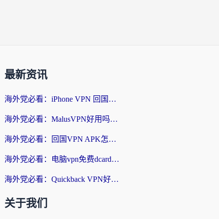
最新资讯
海外党必看：iPhone VPN 回国怎么选？一篇搞定无缝访问国内资源
海外党必看：MalusVPN好用吗？和畅游VPN对比哪个回国效果更好？附穿梭飞鱼神龟真实体验
海外党必看：回国VPN APK怎么选？3步教你无缝刷国内剧玩国服
海外党必看：电脑vpn免费dcard真的靠谱吗？教你选对回国加速器无缝访问国内资源
海外党必看：Quickback VPN好用吗？和小黑牛VPN对比哪个回国效果更好？附真实体验+避坑指南
关于我们