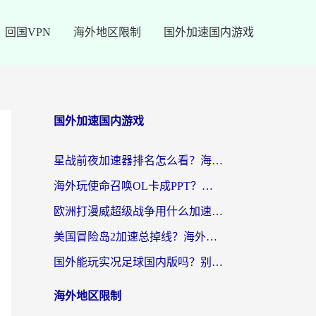
回国VPN
海外地区限制
国外加速国内游戏
国外加速国内游戏
星战前夜加速器排名怎么看？海外玩家国服游戏畅玩终极指南（附欧洲玩跑跑我的起源解决方案）
海外玩使命召唤OL卡成PPT？苹果用户必看：使命召唤OL国外加速器下载苹果版指南
欧洲打漫威超级战争用什么加速器？3个海外游戏卡顿问题一次解决（附实测推荐）
美国冒险岛2加速总掉线？海外玩家必看的国服游戏加速器选择指南
国外能玩实况足球国内版吗？别再卡成PPT！海外党国服游戏加速全攻略
海外地区限制