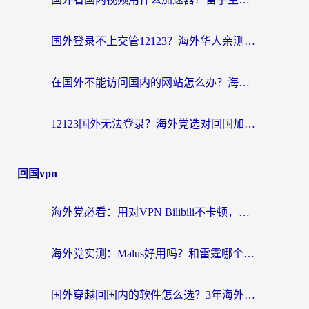
国外登录不上交管12123？海外华人亲测有效的回国加速器选择指南
在国外不能访问国内的网站怎么办？海外党必看的无缝回国上网指南
12123国外无法登录？海外党选对回国加速器，轻松解决国内资源访问难题
回国vpn
海外党必看：用对VPN Bilibili不卡顿，英国玩国内游戏也丝滑——2026回国加速器选择指南
海外党实测：Malus好用吗？和雷霆哪个好？+ 3款热门加速器深度对比
国外穿越回国内的软件怎么选？3年海外党亲测实用指南，告别地域限制