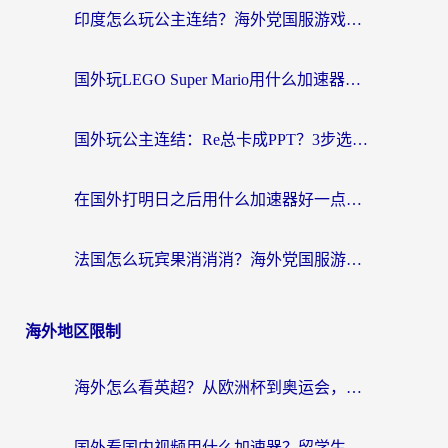
印度怎么玩公主连结？海外党国服游戏加速终极指南（附仙境传说RO重生细胞优化技巧）
国外玩LEGO Super Mario用什么加速器？2026海外玩家亲测有效指南
国外玩公主连结：Re总卡成PPT？3步选对加速器，畅玩国服无压力
在国外打明日之后用什么加速器好一点？海外玩家亲测有效的国服游戏加速指南
法国怎么玩宾果消消消？海外党国服游戏加速器终极指南（附漫威召唤与合成解决办法）
海外地区限制
海外怎么看英超？从欧洲杯到奥运会，一份让你不卡壳的中文解说观看指南
国外看国内视频用什么加速器？留学生和海外华人的实用指南