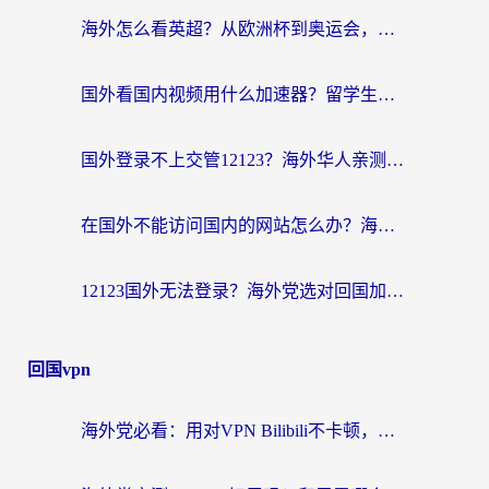
海外怎么看英超？从欧洲杯到奥运会，一份让你不卡壳的中文解说观看指南
国外看国内视频用什么加速器？留学生和海外华人的实用指南
国外登录不上交管12123？海外华人亲测有效的回国加速器选择指南
在国外不能访问国内的网站怎么办？海外党必看的无缝回国上网指南
12123国外无法登录？海外党选对回国加速器，轻松解决国内资源访问难题
回国vpn
海外党必看：用对VPN Bilibili不卡顿，英国玩国内游戏也丝滑——2026回国加速器选择指南