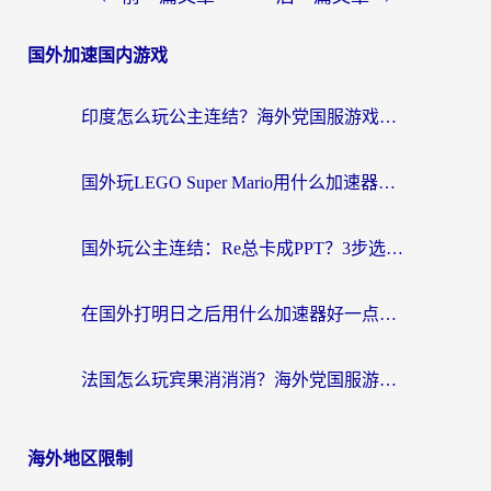
章
国外加速国内游戏
导
航
印度怎么玩公主连结？海外党国服游戏加速终极指南（附仙境传说RO重生细胞优化技巧）
国外玩LEGO Super Mario用什么加速器？2026海外玩家亲测有效指南
国外玩公主连结：Re总卡成PPT？3步选对加速器，畅玩国服无压力
在国外打明日之后用什么加速器好一点？海外玩家亲测有效的国服游戏加速指南
法国怎么玩宾果消消消？海外党国服游戏加速器终极指南（附漫威召唤与合成解决办法）
海外地区限制