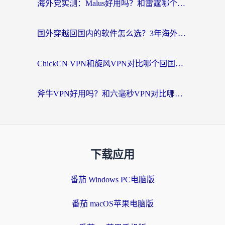
海外党实测：Malus好用吗？和雷霆哪个好？+ 3款热门加速器深度对比
国外穿越回国内的软件怎么选？3年海外党亲测实用指南，告别地域限制
ChickCN VPN和旋风VPN对比哪个回国效果更好？海外党实测回国内网神器指南
斧牛VPN好用吗？和六毫秒VPN对比哪个回国效果更好？海外党亲测实用指南
下载应用
番茄 Windows PC电脑版
番茄 macOS苹果电脑版