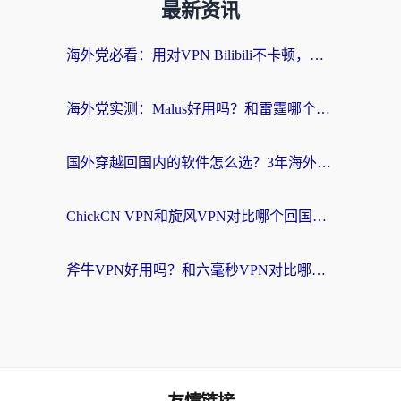
最新资讯
海外党必看：用对VPN Bilibili不卡顿，英国玩国内游戏也丝滑——2026回国加速器选择指南
海外党实测：Malus好用吗？和雷霆哪个好？+ 3款热门加速器深度对比
国外穿越回国内的软件怎么选？3年海外党亲测实用指南，告别地域限制
ChickCN VPN和旋风VPN对比哪个回国效果更好？海外党实测回国内网神器指南
斧牛VPN好用吗？和六毫秒VPN对比哪个回国效果更好？海外党亲测实用指南