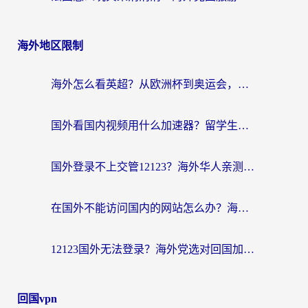
海外地区限制
海外怎么看英超？从欧洲杯到奥运会，一份让你不卡壳的中文解说观看指南
国外看国内视频用什么加速器？留学生和海外华人的实用指南
国外登录不上交管12123？海外华人亲测有效的回国加速器选择指南
在国外不能访问国内的网站怎么办？海外党必看的无缝回国上网指南
12123国外无法登录？海外党选对回国加速器，轻松解决国内资源访问难题
回国vpn