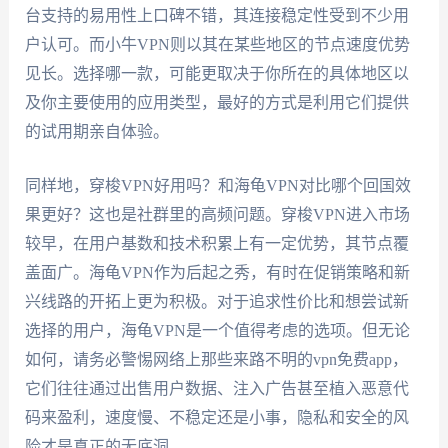
台支持的易用性上口碑不错，其连接稳定性受到不少用
户认可。而小牛VPN则以其在某些地区的节点速度优势
见长。选择哪一款，可能更取决于你所在的具体地区以
及你主要使用的应用类型，最好的方式是利用它们提供
的试用期亲自体验。
同样地，穿梭VPN好用吗？和海龟VPN对比哪个回国效
果更好？这也是社群里的高频问题。穿梭VPN进入市场
较早，在用户基数和技术积累上有一定优势，其节点覆
盖面广。海龟VPN作为后起之秀，有时在促销策略和新
兴线路的开拓上更为积极。对于追求性价比和想尝试新
选择的用户，海龟VPN是一个值得考虑的选项。但无论
如何，请务必警惕网络上那些来路不明的vpn免费app，
它们往往通过出售用户数据、注入广告甚至植入恶意代
码来盈利，速度慢、不稳定还是小事，隐私和安全的风
险才是真正的无底洞。