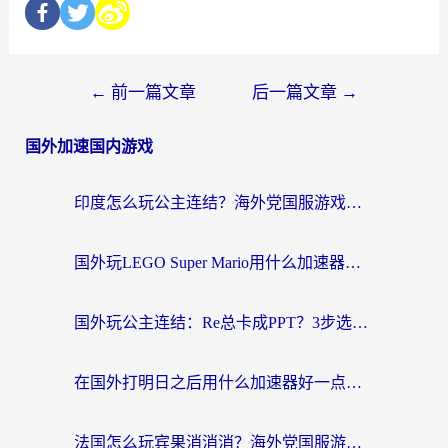
←
前一篇文章
后一篇文章
→
国外加速国内游戏
印度怎么玩公主连结？海外党国服游戏加速终极指南（附仙境传说RO重生细胞优化技巧）
国外玩LEGO Super Mario用什么加速器？2026海外玩家亲测有效指南
国外玩公主连结：Re总卡成PPT？3步选对加速器，畅玩国服无压力
在国外打明日之后用什么加速器好一点？海外玩家亲测有效的国服游戏加速指南
法国怎么玩宾果消消消？海外党国服游戏加速器终极指南（附漫威召唤与合成解决办法）