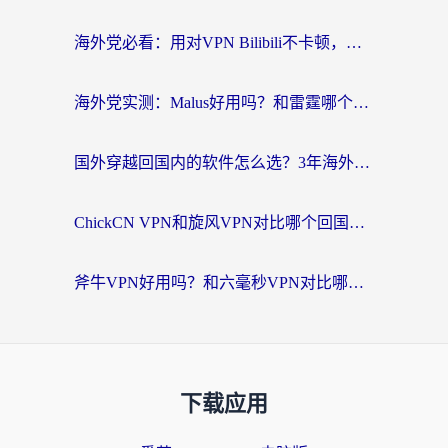
海外党必看：用对VPN Bilibili不卡顿，英国玩国内游戏也丝滑——2026回国加速器选择指南
海外党实测：Malus好用吗？和雷霆哪个好？+ 3款热门加速器深度对比
国外穿越回国内的软件怎么选？3年海外党亲测实用指南，告别地域限制
ChickCN VPN和旋风VPN对比哪个回国效果更好？海外党实测回国内网神器指南
斧牛VPN好用吗？和六毫秒VPN对比哪个回国效果更好？海外党亲测实用指南
下载应用