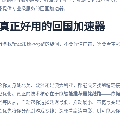
了你刷抖音顺不顺畅、打游戏卡不卡、抢购支付成不成功。
能提供专业级服务的回国加速器。
真正好用的回国加速器
何"或者寻找"mac加速器vpn"的疑问，不要轻信广告，需要着重考
论你是身处北美、欧洲还是澳大利亚，都能快速找到稳定接
密优化。真正的技术核心在于能
智能推荐最优线路
——依据
景等因素，自动帮你选择延迟最低、抖动最小、带宽最充足
会优先将你分配到游戏专线；深夜看高清电影，则可能为你
。