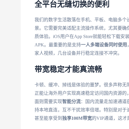
全平台无缝切换的便利
我们的数字生活散落在手机、平板、电脑多个
景。它需要完美适配主流操作系统，尤其要确
质体验。iOS用户在App Store就能轻松
APK。最重要的是支持
一人多端设备同时使用
家人视频，几台设备并行稳定连接不冲突。
带宽稳定才能真流畅
卡顿、缓冲、掉线是体验的噩梦。很多声称无
正能让海外用户实现高速稳定访问国内资源的
面则需要实现
智能分流
：国内流量走加速通道获得
持本地直连，互不干扰效率倍增。特别是对于
甚至能享受到
独享100M带宽
的VIP通道，这