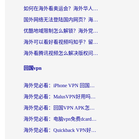
如何在海外看奥运会？海外华人必看的体育赛事直播终极指南
国外网络无法登陆国内网页？海外党必看：选对回国加速器实现无缝访问
优酷地域限制怎么解锁？海外党亲测有效的追剧自由指南
海外可以看好看视频吗知乎？留学生亲测有效的回国追剧解决方案
海外看腾讯视频怎么解决版权问题呢？3步让你轻松解锁国内影视自由
回国vpn
海外党必看：iPhone VPN 回国怎么选？一篇搞定无缝访问国内资源
海外党必看：MalusVPN好用吗？和畅游VPN对比哪个回国效果更好？附穿梭飞鱼神龟真实体验
海外党必看：回国VPN APK怎么选？3步教你无缝刷国内剧玩国服
海外党必看：电脑vpn免费dcard真的靠谱吗？教你选对回国加速器无缝访问国内资源
海外党必看：Quickback VPN好用吗？和小黑牛VPN对比哪个回国效果更好？附真实体验+避坑指南