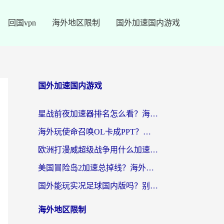
回国vpn
海外地区限制
国外加速国内游戏
国外加速国内游戏
星战前夜加速器排名怎么看？海外玩家国服游戏畅玩终极指南（附欧洲玩跑跑我的起源解决方案）
海外玩使命召唤OL卡成PPT？苹果用户必看：使命召唤OL国外加速器下载苹果版指南
欧洲打漫威超级战争用什么加速器？3个海外游戏卡顿问题一次解决（附实测推荐）
美国冒险岛2加速总掉线？海外玩家必看的国服游戏加速器选择指南
国外能玩实况足球国内版吗？别再卡成PPT！海外党国服游戏加速全攻略
海外地区限制