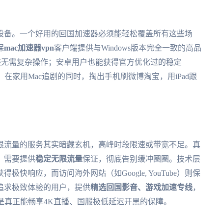
设备。一个好用的回国加速器必须能轻松覆盖所有这些场
保
mac加速器vpn
客户端提供与Windows版本完全一致的高品
下载安装无需复杂操作；安卓用户也能获得官方优化过的稳定
，在家用Mac追剧的同时，掏出手机刷微博淘宝，用iPad跟
限流量的服务其实暗藏玄机，高峰时段限速或带宽不足。真
，需要提供
稳定无限流量
保证，彻底告别缓冲圈圈。技术层
极快响应，而访问海外网站（如Google, YouTube）则保
追求极致体验的用户，提供
精选回国影音、游戏加速专线
，
才是真正能畅享4K直播、国服极低延迟开黑的保障。