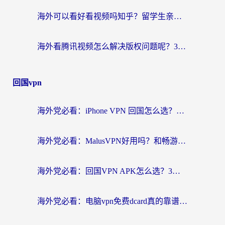
海外可以看好看视频吗知乎？留学生亲测有效的回国追剧解决方案
海外看腾讯视频怎么解决版权问题呢？3步让你轻松解锁国内影视自由
回国vpn
海外党必看：iPhone VPN 回国怎么选？一篇搞定无缝访问国内资源
海外党必看：MalusVPN好用吗？和畅游VPN对比哪个回国效果更好？附穿梭飞鱼神龟真实体验
海外党必看：回国VPN APK怎么选？3步教你无缝刷国内剧玩国服
海外党必看：电脑vpn免费dcard真的靠谱吗？教你选对回国加速器无缝访问国内资源