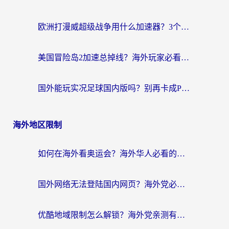
欧洲打漫威超级战争用什么加速器？3个海外游戏卡顿问题一次解决（附实测推荐）
美国冒险岛2加速总掉线？海外玩家必看的国服游戏加速器选择指南
国外能玩实况足球国内版吗？别再卡成PPT！海外党国服游戏加速全攻略
海外地区限制
如何在海外看奥运会？海外华人必看的体育赛事直播终极指南
国外网络无法登陆国内网页？海外党必看：选对回国加速器实现无缝访问
优酷地域限制怎么解锁？海外党亲测有效的追剧自由指南