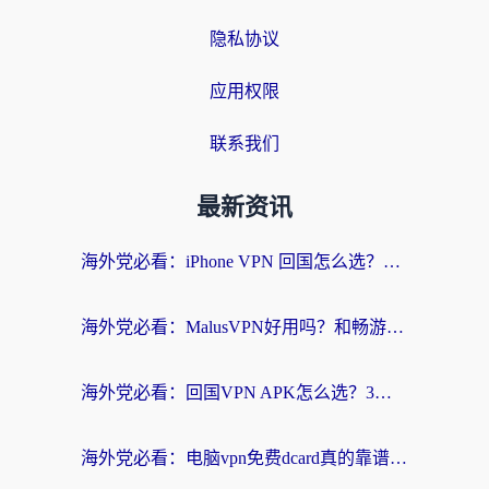
隐私协议
应用权限
联系我们
最新资讯
海外党必看：iPhone VPN 回国怎么选？一篇搞定无缝访问国内资源
海外党必看：MalusVPN好用吗？和畅游VPN对比哪个回国效果更好？附穿梭飞鱼神龟真实体验
海外党必看：回国VPN APK怎么选？3步教你无缝刷国内剧玩国服
海外党必看：电脑vpn免费dcard真的靠谱吗？教你选对回国加速器无缝访问国内资源