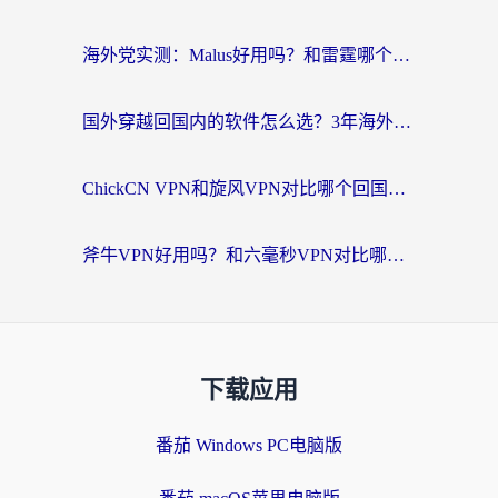
海外党实测：Malus好用吗？和雷霆哪个好？+ 3款热门加速器深度对比
国外穿越回国内的软件怎么选？3年海外党亲测实用指南，告别地域限制
ChickCN VPN和旋风VPN对比哪个回国效果更好？海外党实测回国内网神器指南
斧牛VPN好用吗？和六毫秒VPN对比哪个回国效果更好？海外党亲测实用指南
下载应用
番茄 Windows PC电脑版