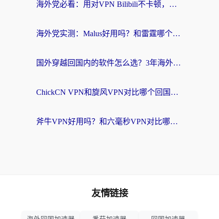
海外党必看：用对VPN Bilibili不卡顿，英国玩国内游戏也丝滑——2026回国加速器选择指南
海外党实测：Malus好用吗？和雷霆哪个好？+ 3款热门加速器深度对比
国外穿越回国内的软件怎么选？3年海外党亲测实用指南，告别地域限制
ChickCN VPN和旋风VPN对比哪个回国效果更好？海外党实测回国内网神器指南
斧牛VPN好用吗？和六毫秒VPN对比哪个回国效果更好？海外党亲测实用指南
友情链接