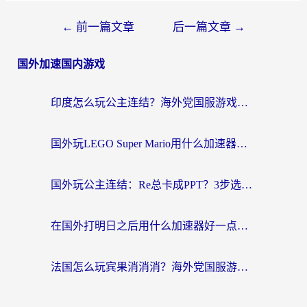
←
前一篇文章
后一篇文章
→
国外加速国内游戏
印度怎么玩公主连结？海外党国服游戏加速终极指南（附仙境传说RO重生细胞优化技巧）
国外玩LEGO Super Mario用什么加速器？2026海外玩家亲测有效指南
国外玩公主连结：Re总卡成PPT？3步选对加速器，畅玩国服无压力
在国外打明日之后用什么加速器好一点？海外玩家亲测有效的国服游戏加速指南
法国怎么玩宾果消消消？海外党国服游戏加速器终极指南（附漫威召唤与合成解决办法）