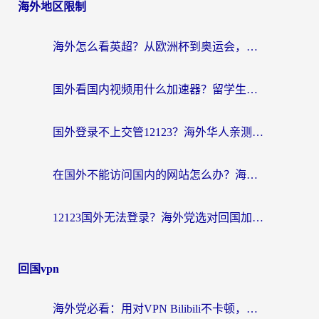
海外地区限制
海外怎么看英超？从欧洲杯到奥运会，一份让你不卡壳的中文解说观看指南
国外看国内视频用什么加速器？留学生和海外华人的实用指南
国外登录不上交管12123？海外华人亲测有效的回国加速器选择指南
在国外不能访问国内的网站怎么办？海外党必看的无缝回国上网指南
12123国外无法登录？海外党选对回国加速器，轻松解决国内资源访问难题
回国vpn
海外党必看：用对VPN Bilibili不卡顿，英国玩国内游戏也丝滑——2026回国加速器选择指南