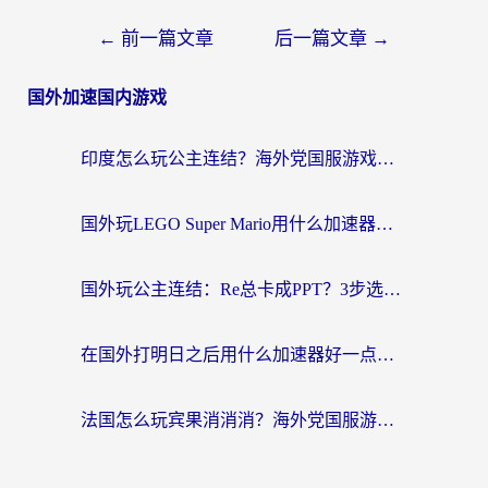
←
前一篇文章
后一篇文章
→
国外加速国内游戏
印度怎么玩公主连结？海外党国服游戏加速终极指南（附仙境传说RO重生细胞优化技巧）
国外玩LEGO Super Mario用什么加速器？2026海外玩家亲测有效指南
国外玩公主连结：Re总卡成PPT？3步选对加速器，畅玩国服无压力
在国外打明日之后用什么加速器好一点？海外玩家亲测有效的国服游戏加速指南
法国怎么玩宾果消消消？海外党国服游戏加速器终极指南（附漫威召唤与合成解决办法）