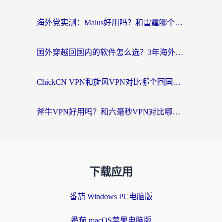
海外党实测：Malus好用吗？和雷霆哪个好？+ 3款热门加速器深度对比
国外穿越回国内的软件怎么选？3年海外党亲测实用指南，告别地域限制
ChickCN VPN和旋风VPN对比哪个回国效果更好？海外党实测回国内网神器指南
斧牛VPN好用吗？和六毫秒VPN对比哪个回国效果更好？海外党亲测实用指南
下载应用
番茄 Windows PC电脑版
番茄 macOS苹果电脑版