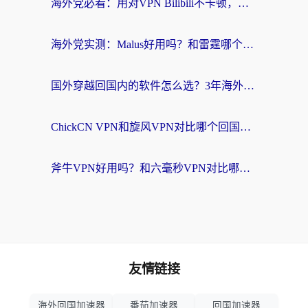
海外党必看：用对VPN Bilibili不卡顿，英国玩国内游戏也丝滑——2026回国加速器选择指南
海外党实测：Malus好用吗？和雷霆哪个好？+ 3款热门加速器深度对比
国外穿越回国内的软件怎么选？3年海外党亲测实用指南，告别地域限制
ChickCN VPN和旋风VPN对比哪个回国效果更好？海外党实测回国内网神器指南
斧牛VPN好用吗？和六毫秒VPN对比哪个回国效果更好？海外党亲测实用指南
友情链接
海外回国加速器
番茄加速器
回国加速器