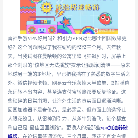
雷神手游VPN好用吗？和引力VPN对比哪个回国效果更
好？这个问题困扰了我在纽约的整整三个月。去年秋
天，当我试图在曼哈顿的公寓里追《狂飙》时，屏幕上
那个刺眼的"该地区无法播放"提示让我瞬间清醒——原来
地球另一端的IP地址，早已把我挡在了熟悉的数字生活之
外。微信视频卡顿、网易云音乐灰掉大半歌单、B站弹幕
永远转不出内容，甚至连支付宝转账都要反复验证。这
些琐碎的日常崩塌，让海外生活的真实面目逐渐清晰。
回国加速器不是奢侈品，是必需品。但市面上的选择让
人眼花缭乱，从雷神到引力，从斧牛到浩飞，每个都宣
称自己是"最佳回国线路"。更诱人的是那些
vpn加速器破
解版
，在论坛里低调流传。三个月里，我花了真金白银