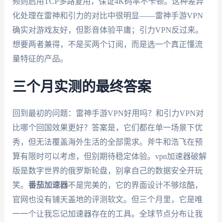
频则启用TCP多路复用，保证4K码率不卡顿。这种差异
化处理在雷神和引力的对比中很明显——雷神手游VPN
确实对游戏友好，但影音体验平庸；引力VPN反过来。
想要两者兼得，不是买两个订阅，而是选一个真正懂流
量特征的产品。
三个月实测的最终答案
回到最初的问题：雷神手游VPN好用吗？和引力VPN对
比哪个回国效果更好？答案是，它们都在单一场景下优
秀，但无法覆盖海外生活的全部需求。斧牛和浩飞在预
算有限时可以考虑，但别期待稳定体验。vpn加速器破解
版是数字世界的俄罗斯轮盘，别拿自己的数据安全开玩
笑。
番茄加速器
不是完美的，它的界面设计不够炫酷，
官网也没有铺天盖地的评测软文。但三个月里，它是唯
一一个让我忘记加速器存在的工具。全球节点分布让我