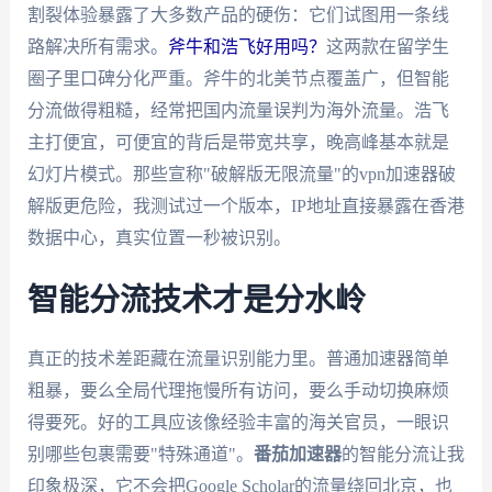
割裂体验暴露了大多数产品的硬伤：它们试图用一条线
路解决所有需求。
斧牛和浩飞好用吗？
这两款在留学生
圈子里口碑分化严重。斧牛的北美节点覆盖广，但智能
分流做得粗糙，经常把国内流量误判为海外流量。浩飞
主打便宜，可便宜的背后是带宽共享，晚高峰基本就是
幻灯片模式。那些宣称"破解版无限流量"的vpn加速器破
解版更危险，我测试过一个版本，IP地址直接暴露在香港
数据中心，真实位置一秒被识别。
智能分流技术才是分水岭
真正的技术差距藏在流量识别能力里。普通加速器简单
粗暴，要么全局代理拖慢所有访问，要么手动切换麻烦
得要死。好的工具应该像经验丰富的海关官员，一眼识
别哪些包裹需要"特殊通道"。
番茄加速器
的智能分流让我
印象极深，它不会把Google Scholar的流量绕回北京，也