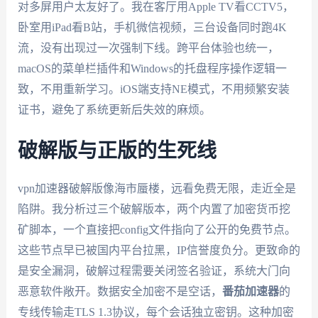
对多屏用户太友好了。我在客厅用Apple TV看CCTV5，
卧室用iPad看B站，手机微信视频，三台设备同时跑4K
流，没有出现过一次强制下线。跨平台体验也统一，
macOS的菜单栏插件和Windows的托盘程序操作逻辑一
致，不用重新学习。iOS端支持NE模式，不用频繁安装
证书，避免了系统更新后失效的麻烦。
破解版与正版的生死线
vpn加速器破解版像海市蜃楼，远看免费无限，走近全是
陷阱。我分析过三个破解版本，两个内置了加密货币挖
矿脚本，一个直接把config文件指向了公开的免费节点。
这些节点早已被国内平台拉黑，IP信誉度负分。更致命的
是安全漏洞，破解过程需要关闭签名验证，系统大门向
恶意软件敞开。数据安全加密不是空话，
番茄加速器
的
专线传输走TLS 1.3协议，每个会话独立密钥。这种加密