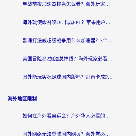
星战前夜加速器排名怎么看？海外玩家国服游戏畅玩终极指南（附欧洲玩跑跑我的起源解决方案）
海外玩使命召唤OL卡成PPT？苹果用户必看：使命召唤OL国外加速器下载苹果版指南
欧洲打漫威超级战争用什么加速器？3个海外游戏卡顿问题一次解决（附实测推荐）
美国冒险岛2加速总掉线？海外玩家必看的国服游戏加速器选择指南
国外能玩实况足球国内版吗？别再卡成PPT！海外党国服游戏加速全攻略
海外地区限制
如何在海外看奥运会？海外华人必看的体育赛事直播终极指南
国外网络无法登陆国内网页？海外党必看：选对回国加速器实现无缝访问