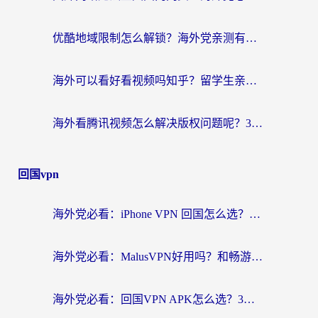
优酷地域限制怎么解锁？海外党亲测有效的追剧自由指南
海外可以看好看视频吗知乎？留学生亲测有效的回国追剧解决方案
海外看腾讯视频怎么解决版权问题呢？3步让你轻松解锁国内影视自由
回国vpn
海外党必看：iPhone VPN 回国怎么选？一篇搞定无缝访问国内资源
海外党必看：MalusVPN好用吗？和畅游VPN对比哪个回国效果更好？附穿梭飞鱼神龟真实体验
海外党必看：回国VPN APK怎么选？3步教你无缝刷国内剧玩国服