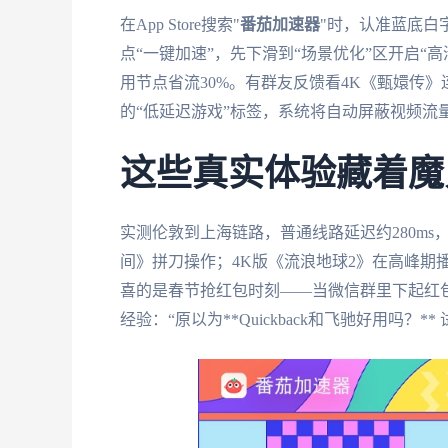
在App Store搜索"
番茄加速器
"时，认准蓝底白字
点“一键加速”，先下滑到“场景优化”区开启“
用节点省流30%。有群友反馈看4K《甄嬛传
的“低延迟游戏”标签，系统将自动屏蔽视频流
这些真实体验藏着魔
实测伦敦到上海链路，普通线路延迟约280ms，
间》拼刀操作；4K版《流浪地球2》在高峰期播
喜的是春节抢红包时刻——当微信群里下起红
经验：“原以为**Quickback和飞驰好用吗？