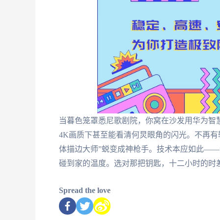
当暮色笼罩悉尼歌剧院，你窝在沙发用华为智
4K画质下甚至能看清何炅眼角的闪光。不再有转
体描边大师”蜕变成神枪手。技术本应如此—
碰到家的温度。选对那把钥匙，十二小时的时
Spread the love