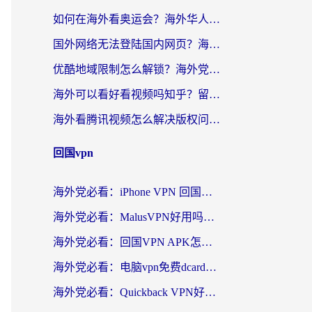
如何在海外看奥运会？海外华人必看的体育赛事直播终极指南
国外网络无法登陆国内网页？海外党必看：选对回国加速器实现无缝访问
优酷地域限制怎么解锁？海外党亲测有效的追剧自由指南
海外可以看好看视频吗知乎？留学生亲测有效的回国追剧解决方案
海外看腾讯视频怎么解决版权问题呢？3步让你轻松解锁国内影视自由
回国vpn
海外党必看：iPhone VPN 回国怎么选？一篇搞定无缝访问国内资源
海外党必看：MalusVPN好用吗？和畅游VPN对比哪个回国效果更好？附穿梭飞鱼神龟真实体验
海外党必看：回国VPN APK怎么选？3步教你无缝刷国内剧玩国服
海外党必看：电脑vpn免费dcard真的靠谱吗？教你选对回国加速器无缝访问国内资源
海外党必看：Quickback VPN好用吗？和小黑牛VPN对比哪个回国效果更好？附真实体验+避坑指南