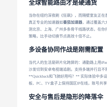
全球智能路由才是硬通货
当你在纽约深夜刷《狂飙》，而隔壁室友正在
真正专业的加速器如
番茄加速器
，通过覆盖六
测北京、上海、广州多条骨干线路状态，在你打
策略，比手动切换节点高效十倍不止。
多设备协同作战是刚需配置
当代人的生活是碎片化跨屏的：通勤路上用iPad
沙发切到安卓电视端追剧。支持多端并行且不
**Quickback和飞驰好用吗？** 实际
板、PC、TV盒子上保持国区IP在线，账号共
安全与售后是隐形的降落伞