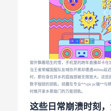
窗外飘着陌生的雪，手机里的跨年直播却卡在
当王者荣耀国服队友喊你开黑却遭遇460ms延
时，那份身在异乡的孤独感被无限放大。这些困
数字枷锁的钥匙，就藏在专业**vpn pc端
时推开家乡那扇门的万能钥匙。
这些日常崩溃时刻，