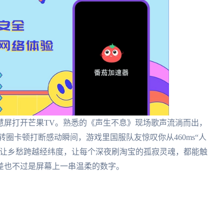
慧屏打开芒果TV。熟悉的《声生不息》现场歌声流淌而出，
圈卡顿打断感动瞬间，游戏里国服队友惊叹你从460ms“人
—让乡愁跨越经纬度，让每个深夜刷淘宝的孤寂灵魂，都能触
差也不过是屏幕上一串温柔的数字。