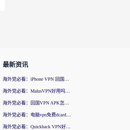
最新资讯
海外党必看：iPhone VPN 回国怎么选？一篇搞定无缝访问国内资源
海外党必看：MalusVPN好用吗？和畅游VPN对比哪个回国效果更好？附穿梭飞鱼神龟真实体验
海外党必看：回国VPN APK怎么选？3步教你无缝刷国内剧玩国服
海外党必看：电脑vpn免费dcard真的靠谱吗？教你选对回国加速器无缝访问国内资源
海外党必看：Quickback VPN好用吗？和小黑牛VPN对比哪个回国效果更好？附真实体验+避坑指南