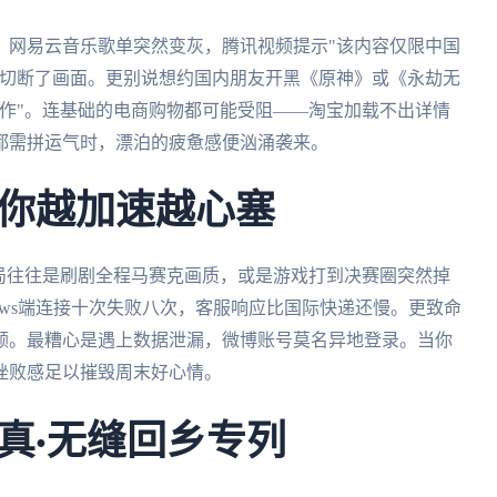
：网易云音乐歌单突然变灰，腾讯视频提示"该内容仅限中国
制切断了画面。更别说想约国内朋友开黑《原神》或《永劫无
作"。连基础的电商购物都可能受阻——淘宝加载不出详情
都需拼运气时，漂泊的疲惫感便汹涌袭来。
你越加速越心塞
结局往往是刷剧全程马赛克画质，或是游戏打到决赛圈突然掉
dows端连接十次失败八次，客服响应比国际快递还慢。更致命
额。最糟心是遇上数据泄漏，微博账号莫名异地登录。当你
挫败感足以摧毁周末好心情。
真·无缝回乡专列