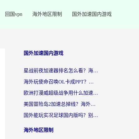
回国vpn
海外地区限制
国外加速国内游戏
国外加速国内游戏
星战前夜加速器排名怎么看？海外玩家国服游戏畅玩终极指南（附欧洲玩跑跑我的起源解决方案）
海外玩使命召唤OL卡成PPT？苹果用户必看：使命召唤OL国外加速器下载苹果版指南
欧洲打漫威超级战争用什么加速器？3个海外游戏卡顿问题一次解决（附实测推荐）
美国冒险岛2加速总掉线？海外玩家必看的国服游戏加速器选择指南
国外能玩实况足球国内版吗？别再卡成PPT！海外党国服游戏加速全攻略
海外地区限制