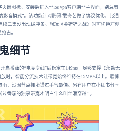
火箭图标。安装后进入**ios vpn客户端**主界面，别急着
高清影音模式”。该功能针对腾讯/爱奇艺做了协议优化，比通
》连续三集没出现缓冲条。想玩《金铲铲之战》时可切换左侧
量抢占。
鬼细节
开启番茄的“电竞专线”后稳定在149ms，足够支撑《永劫无
放时，智能分流技术让带宽始终维持在15MB/s以上。最惊
包雨，没因节点拥堵错过手气最佳。另有用户在小红书分享
** 试过番茄的独享带宽才明白什么叫丝滑穿越” 。