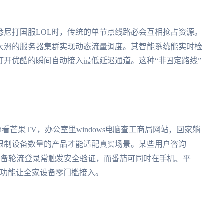
悉尼打国服LOL时，传统的单节点线路必会互相抢占资源。
大洲的服务器集群实现动态流量调度。其智能系统能实时检
开优酷的瞬间自动接入最低延迟通道。这种“非固定路线”
看芒果TV，办公室里windows电脑查工商局网站，回家躺
限制设备数量的产品才能适配真实场景。某些用户咨询
体验中多设备轮流登录常触发安全验证，而番茄可同时在手机、平
享功能让全家设备零门槛接入。