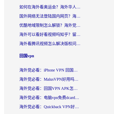
如何在海外看奥运会？海外华人必看的体育赛事直播终极指南
国外网络无法登陆国内网页？海外党必看：选对回国加速器实现无缝访问
优酷地域限制怎么解锁？海外党亲测有效的追剧自由指南
海外可以看好看视频吗知乎？留学生亲测有效的回国追剧解决方案
海外看腾讯视频怎么解决版权问题呢？3步让你轻松解锁国内影视自由
回国vpn
海外党必看：iPhone VPN 回国怎么选？一篇搞定无缝访问国内资源
海外党必看：MalusVPN好用吗？和畅游VPN对比哪个回国效果更好？附穿梭飞鱼神龟真实体验
海外党必看：回国VPN APK怎么选？3步教你无缝刷国内剧玩国服
海外党必看：电脑vpn免费dcard真的靠谱吗？教你选对回国加速器无缝访问国内资源
海外党必看：Quickback VPN好用吗？和小黑牛VPN对比哪个回国效果更好？附真实体验+避坑指南