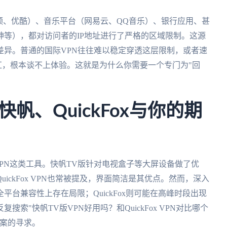
频、优酷）、音乐平台（网易云、QQ音乐）、银行应用、甚
等），都对访问者的IP地址进行了严格的区域限制。这源
差异。普通的国际VPN往往难以稳定穿透这层限制，或者速
红，根本谈不上体验。这就是为什么你需要一个专门为"回
帆、QuickFox与你的期
x VPN这类工具。快帆TV版针对电视盒子等大屏设备做了优
ckFox VPN也常被提及，界面简洁是其优点。然而，深入
台兼容性上存在局限；QuickFox则可能在高峰时段出现
索"快帆TV版VPN好用吗？和QuickFox VPN对比哪个
方案的寻求。