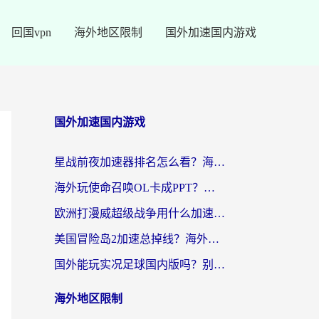
回国vpn
海外地区限制
国外加速国内游戏
国外加速国内游戏
星战前夜加速器排名怎么看？海外玩家国服游戏畅玩终极指南（附欧洲玩跑跑我的起源解决方案）
海外玩使命召唤OL卡成PPT？苹果用户必看：使命召唤OL国外加速器下载苹果版指南
欧洲打漫威超级战争用什么加速器？3个海外游戏卡顿问题一次解决（附实测推荐）
美国冒险岛2加速总掉线？海外玩家必看的国服游戏加速器选择指南
国外能玩实况足球国内版吗？别再卡成PPT！海外党国服游戏加速全攻略
海外地区限制