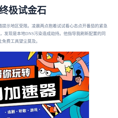
终极试金石
酷提示地区受限。凌晨两点抱着试试看心态点开番茄的紧急
，发现是本地DNS污染造成劫持。他指导我刷新配置的同
让免费工具望尘莫及。