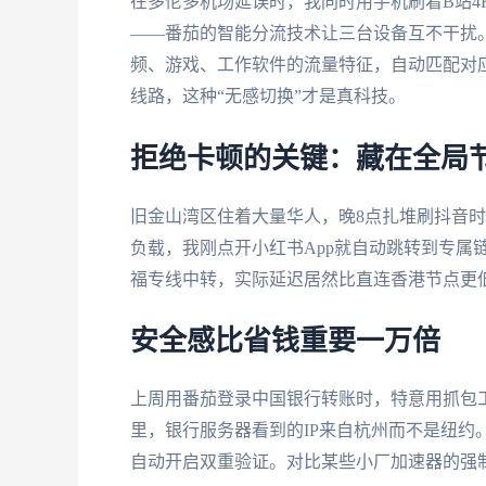
在多伦多机场延误时，我同时用手机刷着B站
——番茄的智能分流技术让三台设备互不干扰
频、游戏、工作软件的流量特征，自动匹配对
线路，这种“无感切换”才是真科技。
拒绝卡顿的关键：藏在全局
旧金山湾区住着大量华人，晚8点扎堆刷抖音
负载，我刚点开小红书App就自动跳转到专属
福专线中转，实际延迟居然比直连香港节点更
安全感比省钱重要一万倍
上周用番茄登录中国银行转账时，特意用抓包工
里，银行服务器看到的IP来自杭州而不是纽约
自动开启双重验证。对比某些小厂加速器的强