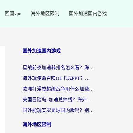
回国vpn
海外地区限制
国外加速国内游戏
国外加速国内游戏
星战前夜加速器排名怎么看？海外玩家国服游戏畅玩终极指南（附欧洲玩跑跑我的起源解决方案）
海外玩使命召唤OL卡成PPT？苹果用户必看：使命召唤OL国外加速器下载苹果版指南
欧洲打漫威超级战争用什么加速器？3个海外游戏卡顿问题一次解决（附实测推荐）
美国冒险岛2加速总掉线？海外玩家必看的国服游戏加速器选择指南
国外能玩实况足球国内版吗？别再卡成PPT！海外党国服游戏加速全攻略
海外地区限制