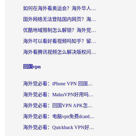
如何在海外看奥运会？海外华人必看的体育赛事直播终极指南
国外网络无法登陆国内网页？海外党必看：选对回国加速器实现无缝访问
优酷地域限制怎么解锁？海外党亲测有效的追剧自由指南
海外可以看好看视频吗知乎？留学生亲测有效的回国追剧解决方案
海外看腾讯视频怎么解决版权问题呢？3步让你轻松解锁国内影视自由
回国vpn
海外党必看：iPhone VPN 回国怎么选？一篇搞定无缝访问国内资源
海外党必看：MalusVPN好用吗？和畅游VPN对比哪个回国效果更好？附穿梭飞鱼神龟真实体验
海外党必看：回国VPN APK怎么选？3步教你无缝刷国内剧玩国服
海外党必看：电脑vpn免费dcard真的靠谱吗？教你选对回国加速器无缝访问国内资源
海外党必看：Quickback VPN好用吗？和小黑牛VPN对比哪个回国效果更好？附真实体验+避坑指南