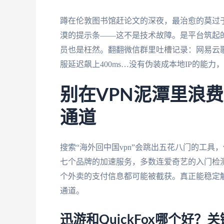
蹲在伦敦图书馆赶论文的深夜，最治愈的莫过
漠的提示条——这不是技术故障。是平台筑起的
员也是枉然。翻翻微信群里吐槽记录：网易云歌
服延迟飙上400ms…没有伪装成本地IP的能
别在VPN泥潭里浪
通道
搜索“海外回中国vpn”会跳出五花八门的工具
七个品牌的加速服务，多数连爱奇艺的入门检
个外卖的支付信息都可能被截获。真正能稳定
通道。
迅游和QuickFox哪个好？