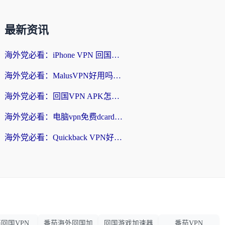
最新资讯
海外党必看：iPhone VPN 回国怎么选？一篇搞定无缝访问国内资源
海外党必看：MalusVPN好用吗？和畅游VPN对比哪个回国效果更好？附穿梭飞鱼神龟真实体验
海外党必看：回国VPN APK怎么选？3步教你无缝刷国内剧玩国服
海外党必看：电脑vpn免费dcard真的靠谱吗？教你选对回国加速器无缝访问国内资源
海外党必看：Quickback VPN好用吗？和小黑牛VPN对比哪个回国效果更好？附真实体验+避坑指南
回国VPN
番茄海外回国加
回国游戏加速器
番茄VPN