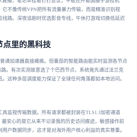
4K直播，笔记本挂着钉钉会议，平板还开着国服手游挂机
。它不像传统VPN把所有流量暴力传输，而是精准识别视
应线路。深夜追剧时优选影音专线，午休打游戏切换低延迟
节点里的黑科技
时普通加速器直接瘫痪。但番茄的智能路由能实时监测各节点
链路。有次实测故意选了个巴西节点，系统竟先通过法兰克
低。这种多层调度能力保证了全球任何角落都如本地访问。
具监视传输数据。所有请求都被封装在TLS1.3加密通道
。最安心的是它从来不记录我的历史访问痕迹，敏感操作前
制用户数据同步，这才是对海外用户核心利益的真实尊重。