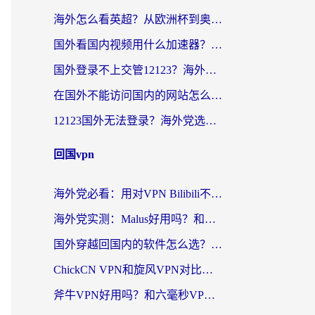
海外怎么看英超？从欧洲杯到奥运会，一份让你不卡壳的中文解说观看指南
国外看国内视频用什么加速器？留学生和海外华人的实用指南
国外登录不上交管12123？海外华人亲测有效的回国加速器选择指南
在国外不能访问国内的网站怎么办？海外党必看的无缝回国上网指南
12123国外无法登录？海外党选对回国加速器，轻松解决国内资源访问难题
回国vpn
海外党必看：用对VPN Bilibili不卡顿，英国玩国内游戏也丝滑——2026回国加速器选择指南
海外党实测：Malus好用吗？和雷霆哪个好？+ 3款热门加速器深度对比
国外穿越回国内的软件怎么选？3年海外党亲测实用指南，告别地域限制
ChickCN VPN和旋风VPN对比哪个回国效果更好？海外党实测回国内网神器指南
斧牛VPN好用吗？和六毫秒VPN对比哪个回国效果更好？海外党亲测实用指南