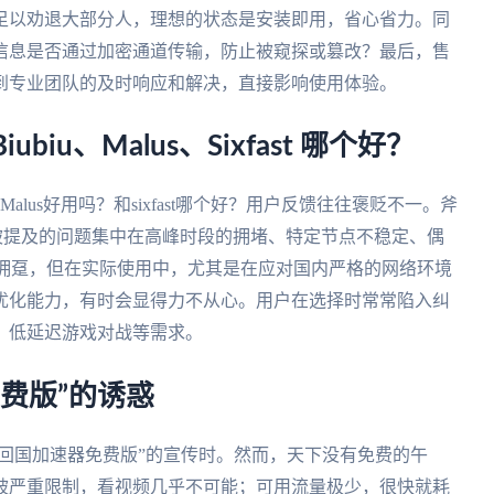
足以劝退大部分人，理想的状态是安装即用，省心省力。同
信息是否通过加密通道传输，防止被窥探或篡改？最后，售
到专业团队的及时响应和解决，直接影响使用体验。
iu、Malus、Sixfast 哪个好？
alus好用吗？和sixfast哪个好？用户反馈往往褒贬不一。斧
但常被提及的问题集中在高峰时段的拥堵、特定节点不稳定、偶
t也各有拥趸，但在实际使用中，尤其是在应对国内严格的网络环境
优化能力，有时会显得力不从心。用户在选择时常常陷入纠
、低延迟游戏对战等需求。
费版”的诱惑
键回国加速器免费版”的宣传时。然而，天下没有免费的午
被严重限制，看视频几乎不可能；可用流量极少，很快就耗